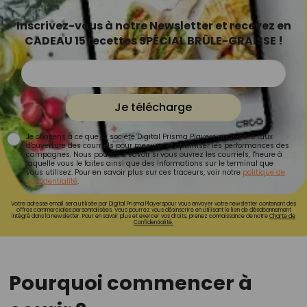
Inscrivez-vous à notre Newsletter et recevez en
CADEAU 15 recettes SPÉCIAL BRÛLE-GRAISSE !
Je télécharge
Je consens à ce que la société Digital Prisma Players analyse le taux
d'ouverture des courriels pour mesurer et optimiser les performances des
campagnes. Nous pourrons savoir si vous ouvrez les courriels, l'heure à
laquelle vous le faites ainsi que des informations sur le terminal que
vous utilisez. Pour en savoir plus sur ces traceurs, voir notre
politique de
confidentialité
.
Votre adresse email sera utilisée par Digital Prisma Playerspour vous envoyer votre newsletter contenant des
offres commerciales personnalisées. Vous pourrez vous désinscrire en utilisant le lien de désabonnement
intégré dans la newsletter. Pour en savoir plus et exercer vos droits, prenez connaissance de notre
Charte de
Confidentialité.
Pourquoi commencer à