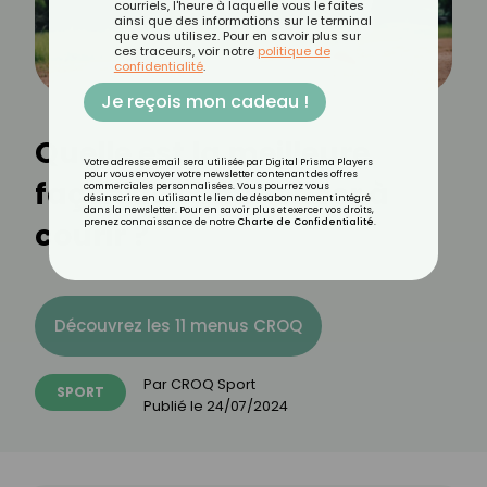
courriels, l'heure à laquelle vous le faites
ainsi que des informations sur le terminal
que vous utilisez. Pour en savoir plus sur
ces traceurs, voir notre
politique de
confidentialité
.
Je reçois mon cadeau !
Quelle est la meilleure
Votre adresse email sera utilisée par Digital Prisma Players
pour vous envoyer votre newsletter contenant des offres
façon de commencer à
commerciales personnalisées. Vous pourrez vous
désinscrire en utilisant le lien de désabonnement intégré
dans la newsletter. Pour en savoir plus et exercer vos droits,
courir ?
prenez connaissance de notre
Charte de Confidentialité
.
Découvrez les 11 menus CROQ
Par
CROQ Sport
SPORT
Publié le
24/07/2024