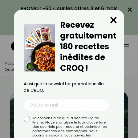
×
PROMO : -60% sur les offres 3 et 6 mois
×
avec le code CROQ60
Recevez
VOIR LA PROMO
gratuitement
180 recettes
inédites de
Accueil
Actus
Sport
CROQ !
Quelle Est La Meilleure Façon De Commencer À Courir ?
Ainsi que la newsletter promotionnelle
de CROQ.
Je consens à ce que la société Digital
Prisma Players analyse le taux d'ouverture
des courriels pour mesurer et optimiser les
performances des campagnes. Nous
pourrons savoir si vous ouvrez les