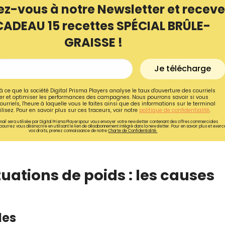
ez-vous à notre Newsletter et receve
CADEAU 15 recettes SPÉCIAL BRÛLE-
GRAISSE !
Je télécharge
à ce que la société Digital Prisma Players analyse le taux d'ouverture des courriels
r et optimiser les performances des campagnes. Nous pourrons savoir si vous
ourriels, l'heure à laquelle vous le faites ainsi que des informations sur le terminal
lisez. Pour en savoir plus sur ces traceurs, voir notre
politique de confidentialité
.
ail sera utilisée par Digital Prisma Playerspour vous envoyer votre newsletter contenant des offres commerciales
pourrez vous désinscrire en utilisant le lien de désabonnement intégré dans la newsletter. Pour en savoir plus et exerc
vos droits, prenez connaissance de notre
Charte de Confidentialité.
Recevez gratuitemen
uations de poids : les causes
recettes inédites de
!
les
Ainsi que la newsletter promotio