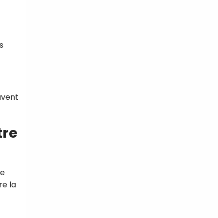
s
uvent
tre
de
re la