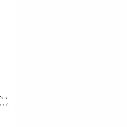
 Des
er à