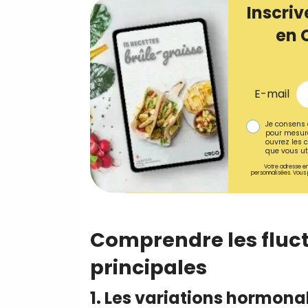
Inscriv
en 
E-mail
Je consens 
pour mesure
ouvrez les c
que vous uti
Votre adresse em
personnalisées. Vous 
Comprendre les fluct
principales
1. Les variations hormona