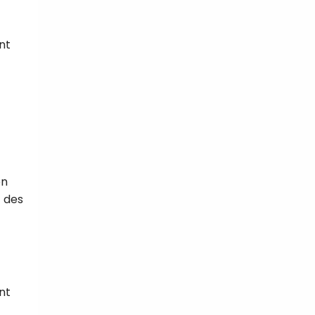
nt
en
t des
nt