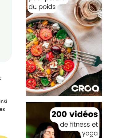
s
nsi
es