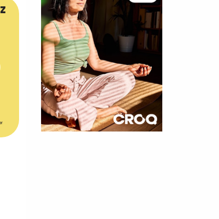
z
er
×
t 180
 CROQ
nnelle de