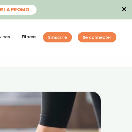
×
R LA PROMO
vices
Fitness
S'inscrire
Se connecter