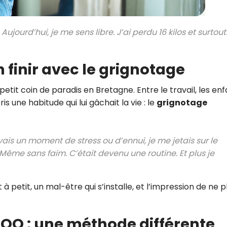
CROQ.
 Aujourd’hui, je me sens libre. J’ai perdu 16 kilos et surtout
Je consens à ce que la société Digi
n finir avec le grignotage
Prisma Players analyse le taux d'ou
des courriels pour mesurer et optim
performances des campagnes. No
petit coin de paradis en Bretagne. Entre le travail, les en
pourrons savoir si vous ouvrez les co
is une habitude qui lui gâchait la vie : le
grignotage
l'heure à laquelle vous le faites ains
des informations sur le terminal qu
utilisez. Pour en savoir plus sur ces 
voir notre
politique de confidentialit
avais un moment de stress ou d’ennui, je me jetais sur le
Je reçois mon cadeau !
ême sans faim. C’était devenu une routine. Et plus je
Votre adresse email sera utilisée par Digital Prisma Playe
envoyer votre newsletter contenant des offres commercial
 à petit, un mal-être qui s’installe, et l’impression de ne p
personnalisées. Vous pourrez vous désinscrire en utilisan
désabonnement intégré dans la newsletter. Pour en savoi
exercer vos droits, prenez connaissance de notre
Charte 
Confidentialité
.
OQ : une méthode différente