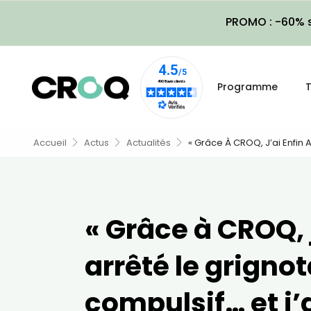
PROMO : -60% s
Programme
T
Accueil
Actus
Actualités
« Grâce À CROQ, J’ai Enfin A
« Grâce à CROQ, j
arrêté le grigno
compulsif… et j’