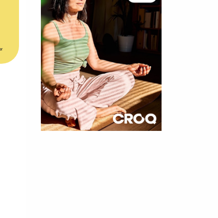
er
×
t 180
 CROQ
nnelle de