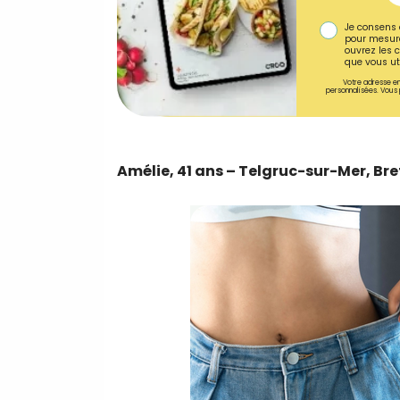
Je consens 
pour mesure
ouvrez les c
que vous uti
Votre adresse em
personnalisées. Vous 
Amélie, 41 ans – Telgruc-sur-Mer, Br