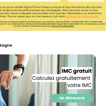
à ce que la société Digital Prisma Players analyse le taux d'ouverture des courriels
r et optimiser les performances des campagnes. Nous pourrons savoir si vous
ourriels, l'heure à laquelle vous le faites ainsi que des informations sur le terminal
lisez. Pour en savoir plus sur ces traceurs, voir notre
politique de confidentialité
.
ail sera utilisée par Digital Prisma Playerspour vous envoyer votre newsletter contenant des offres commerciales
pourrez vous désinscrire en utilisant le lien de désabonnement intégré dans la newsletter. Pour en savoir plus et exerc
vos droits, prenez connaissance de notre
Charte de Confidentialité.
etagne
Recevez gratuitemen
recettes inédites de
!
Ainsi que la newsletter promotio