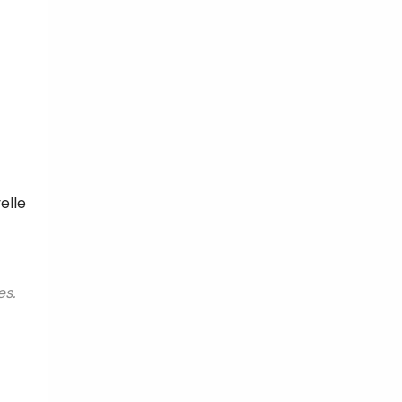
elle
es.