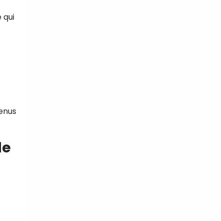
 qui
menus
de