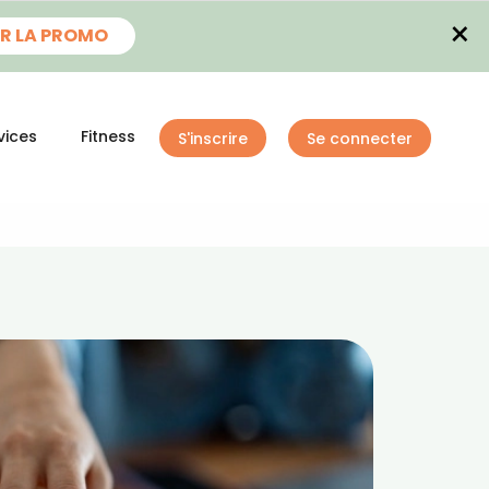
×
R LA PROMO
vices
Fitness
S'inscrire
Se connecter