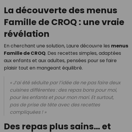
La découverte des menus
Famille de CROQ : une vraie
révélation
En cherchant une solution, Laure découvre les
menus
Famille de CROQ
. Des recettes simples, adaptées
aux enfants et aux adultes, pensées pour se faire
plaisir tout en mangeant équilibré.
« J’ai été séduite par l’idée de ne pas faire deux
cuisines différentes : des repas bons pour moi,
pour les enfants et pour mon mari. Et surtout,
pas de prise de tête avec des recettes
compliquées ! »
Des repas plus sains… et