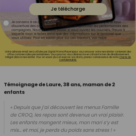
Je télécharge
Je consens à ce que la société Digital Prisma Players analyse le taux
d'ouverture des courriels pour mesurer et optimiser les performances des
campagnes. Nous pourrons savoir si vous ouvrez les courriels, l'heure à
laquelle vous le faites ainsi que des informations sur le terminal que
vous utilisez. Pour en savoir plus sur ces traceurs, voir notre
politique de
confidentialité
.
Votre adresse email sera utilisée par Digital Prisma Playerspour vous envoyer votre newsletter contenant des
offres commerciales personnalisées. Vous pourrez vous désinscrire en utilisant le lien de désabonnement
intégré dans la newsletter. Pour en savoir plus et exercer vos droits, prenez connaissance de notre
Charte de
Confidentialité.
Témoignage de Laure, 38 ans, maman de 2
enfants
« Depuis que j’ai découvert les menus Famille
de CROQ, les repas sont devenus un vrai plaisir.
Les enfants mangent mieux, mon mari s’y est
mis… et moi, je perds du poids sans stress ! »