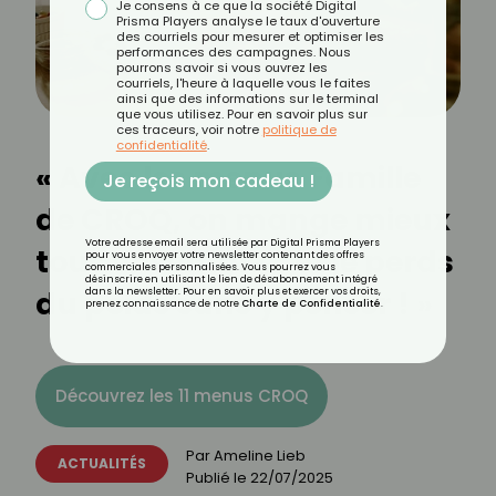
Je consens à ce que la société Digital
Prisma Players analyse le taux d'ouverture
des courriels pour mesurer et optimiser les
performances des campagnes. Nous
pourrons savoir si vous ouvrez les
courriels, l'heure à laquelle vous le faites
ainsi que des informations sur le terminal
que vous utilisez. Pour en savoir plus sur
ces traceurs, voir notre
politique de
confidentialité
.
« Avec les menus Famille
Je reçois mon cadeau !
de CROQ, on mange mieux
Votre adresse email sera utilisée par Digital Prisma Players
tous ensemble… et je perds
pour vous envoyer votre newsletter contenant des offres
commerciales personnalisées. Vous pourrez vous
désinscrire en utilisant le lien de désabonnement intégré
du poids sans y penser ! »
dans la newsletter. Pour en savoir plus et exercer vos droits,
prenez connaissance de notre
Charte de Confidentialité
.
Découvrez les 11 menus CROQ
Par
Ameline Lieb
ACTUALITÉS
Publié le
22/07/2025