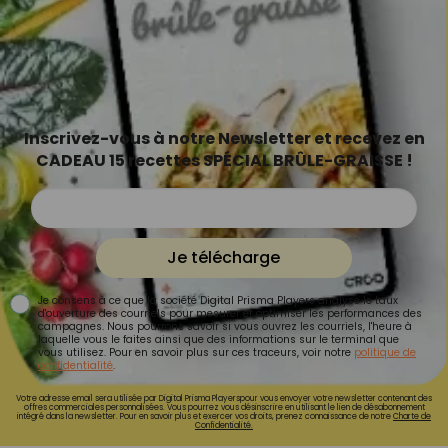
Inscrivez-vous à notre Newsletter et recevez en
CADEAU 15 recettes SPÉCIAL BRÛLE-GRAISSE !
Je télécharge
Je consens à ce que la société Digital Prisma Players analyse le taux
d'ouverture des courriels pour mesurer et optimiser les performances des
campagnes. Nous pourrons savoir si vous ouvrez les courriels, l'heure à
laquelle vous le faites ainsi que des informations sur le terminal que
vous utilisez. Pour en savoir plus sur ces traceurs, voir notre
politique de
confidentialité
.
Votre adresse email sera utilisée par Digital Prisma Playerspour vous envoyer votre newsletter contenant des
offres commerciales personnalisées. Vous pourrez vous désinscrire en utilisant le lien de désabonnement
intégré dans la newsletter. Pour en savoir plus et exercer vos droits, prenez connaissance de notre
Charte de
Confidentialité.