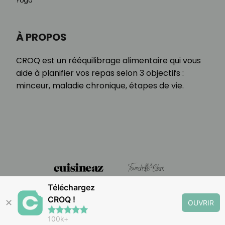
Yoga
À PROPOS
CROQ est un rééquilibrage alimentaire qui vous
aide à planifier vos repas selon 3 objectifs :
minceur, maladie chronique, étapes de vie.
Téléchargez
CROQ !
✕
OUVRIR
100k+