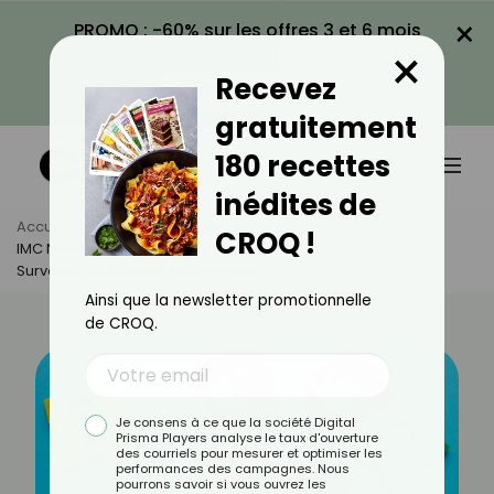
×
PROMO : -60% sur les offres 3 et 6 mois
×
avec le code CROQ60
Recevez
VOIR LA PROMO
gratuitement
180 recettes
inédites de
Accueil
Actus
Minceur
CROQ !
IMC Normal Mais Santé En Danger ? Pourquoi Il Faut Aussi
Surveiller Sa Graisse Abdominale
Ainsi que la newsletter promotionnelle
de CROQ.
Je consens à ce que la société Digital
Prisma Players analyse le taux d'ouverture
des courriels pour mesurer et optimiser les
performances des campagnes. Nous
pourrons savoir si vous ouvrez les