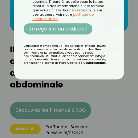
courriels, l'heure à laquelle vous le faites
ainsi que des informations sur le terminal
que vous utilisez. Pour en savoir plus sur
ces traceurs, voir notre
politique de
confidentialité
.
Je reçois mon cadeau !
IMC normal mais santé en
Votre adresse email sera utilisée par Digital Prisma Players
pour vous envoyer votre newsletter contenant des offres
commerciales personnalisées. Vous pourrez vous
désinscrire en utilisant le lien de désabonnement intégré
danger ? Pourquoi il faut
dans la newsletter. Pour en savoir plus et exercer vos droits,
prenez connaissance de notre
Charte de Confidentialité
.
aussi surveiller sa graisse
abdominale
Découvrez les 11 menus CROQ
Par
Thomas Sanchez
MINCEUR
Publié le
01/11/2025