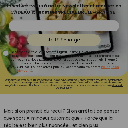
Inscrivez-vous à notre Newsletter et recevez en
CADEAU 15 recettes SPÉCIAL BRÛLE-GRAISSE !
Je télécharge
Je consens à ce que la société Digital Prisma Players analyse le taux
d'ouverture des courriels pour mesurer et optimiser les performances des
campagnes. Nous pourrons savoir si vous ouvrez les courriels, l'heure à
laquelle vous le faites ainsi que des informations sur le terminal que
vous utilisez. Pour en savoir plus sur ces traceurs, voir notre
politique de
confidentialité
.
Votre adresse email sera utilisée par Digital Prisma Playerspour vous envoyer votre newsletter contenant des
offres commerciales personnalisées. Vous pourrez vous désinscrire en utilisant le lien de désabonnement
intégré dans la newsletter. Pour en savoir plus et exercer vos droits, prenez connaissance de notre
Charte de
Confidentialité.
Mais si on prenait du recul ? Si on arrêtait de penser
que sport = minceur automatique ? Parce que la
réalité est bien plus nuancée… et bien plus