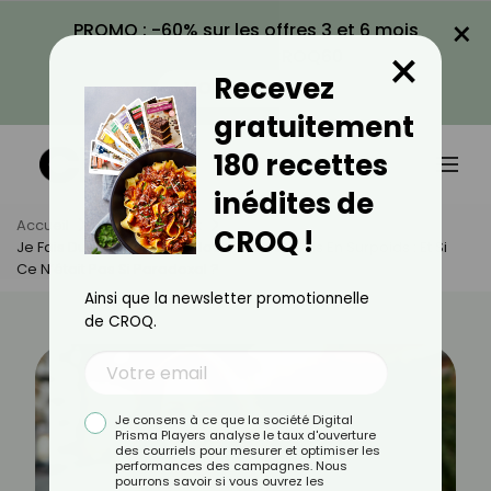
×
PROMO : -60% sur les offres 3 et 6 mois
×
avec le code CROQ60
Recevez
VOIR LA PROMO
gratuitement
180 recettes
inédites de
Accueil
Actus
Sport
CROQ !
Je Fais Du Sport Tous Les Jours Mais Je Suis En Surpoids : Et Si
Ce N’était Pas Si Paradoxal ?
Ainsi que la newsletter promotionnelle
de CROQ.
Je consens à ce que la société Digital
Prisma Players analyse le taux d'ouverture
des courriels pour mesurer et optimiser les
performances des campagnes. Nous
pourrons savoir si vous ouvrez les