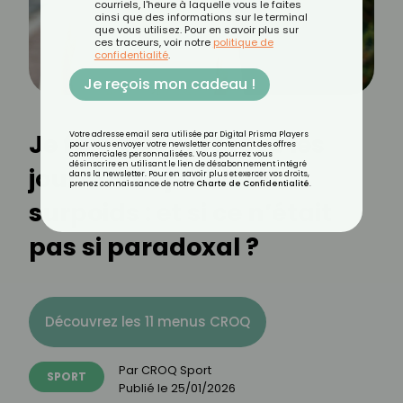
courriels, l'heure à laquelle vous le faites
ainsi que des informations sur le terminal
que vous utilisez. Pour en savoir plus sur
ces traceurs, voir notre
politique de
confidentialité
.
Je reçois mon cadeau !
Je fais du sport tous les
Votre adresse email sera utilisée par Digital Prisma Players
pour vous envoyer votre newsletter contenant des offres
commerciales personnalisées. Vous pourrez vous
désinscrire en utilisant le lien de désabonnement intégré
jours mais je suis en
dans la newsletter. Pour en savoir plus et exercer vos droits,
prenez connaissance de notre
Charte de Confidentialité
.
surpoids : et si ce n’était
pas si paradoxal ?
Découvrez les 11 menus CROQ
Par
CROQ Sport
SPORT
Publié le
25/01/2026