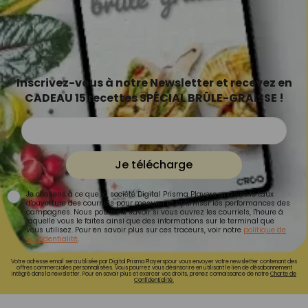
Inscrivez-vous à notre Newsletter et recevez en
CADEAU 15 recettes SPÉCIAL BRÛLE-GRAISSE !
Je télécharge
Je consens à ce que la société Digital Prisma Players analyse le taux
d'ouverture des courriels pour mesurer et optimiser les performances des
campagnes. Nous pourrons savoir si vous ouvrez les courriels, l'heure à
laquelle vous le faites ainsi que des informations sur le terminal que
vous utilisez. Pour en savoir plus sur ces traceurs, voir notre
politique de
confidentialité
.
Votre adresse email sera utilisée par Digital Prisma Playerspour vous envoyer votre newsletter contenant des
offres commerciales personnalisées. Vous pourrez vous désinscrire en utilisant le lien de désabonnement
intégré dans la newsletter. Pour en savoir plus et exercer vos droits, prenez connaissance de notre
Charte de
Confidentialité.