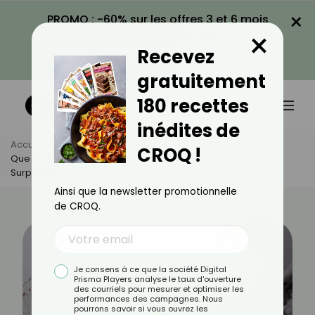
×
PROMO : -60% sur les offres 3 et 6 mois
×
avec le code CROQ60
Recevez
VOIR LA PROMO
gratuitement
180 recettes
inédites de
Accueil
Actus
Minceur
CROQ !
Que Faire Pour Soulager Ses Jambes Lourdes En Cas De
Surpoids ?
Ainsi que la newsletter promotionnelle
de CROQ.
Je consens à ce que la société Digital
Prisma Players analyse le taux d'ouverture
des courriels pour mesurer et optimiser les
performances des campagnes. Nous
pourrons savoir si vous ouvrez les