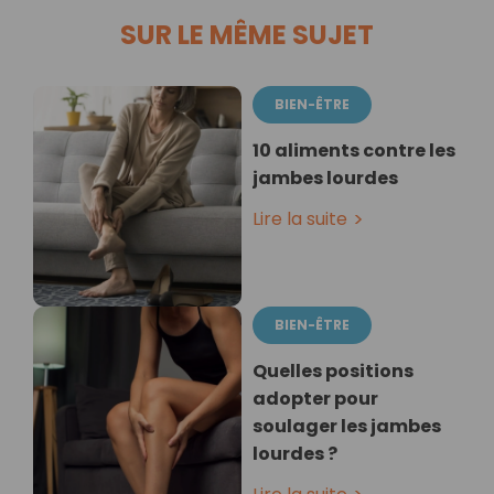
SUR LE MÊME SUJET
BIEN-ÊTRE
10 aliments contre les
jambes lourdes
Lire la suite
BIEN-ÊTRE
Quelles positions
adopter pour
soulager les jambes
lourdes ?