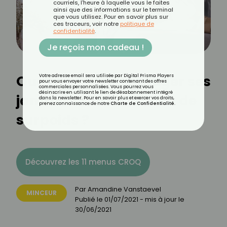
courriels, l'heure à laquelle vous le faites
ainsi que des informations sur le terminal
que vous utilisez. Pour en savoir plus sur
ces traceurs, voir notre
politique de
confidentialité
.
Je reçois mon cadeau !
Que faire pour soulager ses
Votre adresse email sera utilisée par Digital Prisma Players
pour vous envoyer votre newsletter contenant des offres
commerciales personnalisées. Vous pourrez vous
désinscrire en utilisant le lien de désabonnement intégré
jambes lourdes en cas de
dans la newsletter. Pour en savoir plus et exercer vos droits,
prenez connaissance de notre
Charte de Confidentialité
.
surpoids ?
Découvrez les 11 menus CROQ
Par
Amandine Vanstaevel
MINCEUR
Publié le
01/07/2021
- mis à jour le
30/06/2021