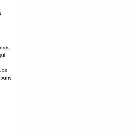
s
onds.
qui
ouce
sans