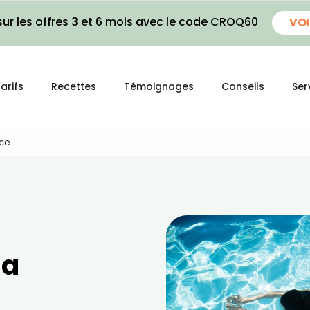
ur les offres 3 et 6 mois avec le code CROQ60
VOI
arifs
Recettes
Témoignages
Conseils
Ser
uce
la