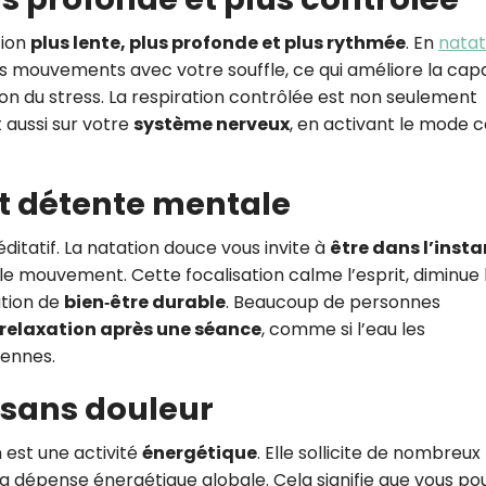
tion
plus lente, plus profonde et plus rythmée
. En
natat
s mouvements avec votre souffle, ce qui améliore la cap
on du stress. La respiration contrôlée est non seulement
t aussi sur votre
système nerveux
, en activant le mode 
et détente mentale
ditatif. La natation douce vous invite à
être dans l’insta
n, le mouvement. Cette focalisation calme l’esprit, diminue 
ation de
bien‑être durable
. Beaucoup de personnes
 relaxation après une séance
, comme si l’eau les
iennes.
s sans douleur
est une activité
énergétique
. Elle sollicite de nombreux
dépense énergétique globale. Cela signifie que vous po