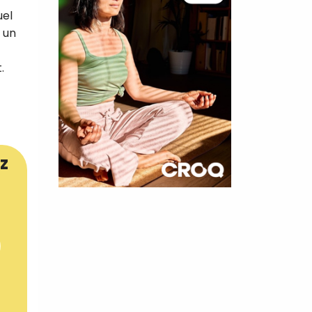
uel
 un
.
z
×
t 180
 CROQ
nnelle de