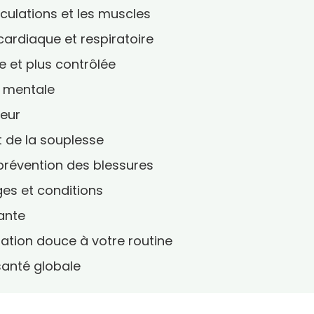
iculations et les muscles
cardiaque et respiratoire
e et plus contrôlée
e mentale
leur
t de la souplesse
prévention des blessures
ges et conditions
vante
atation douce à votre routine
santé globale