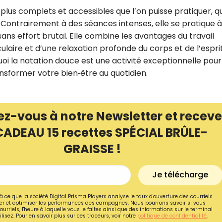
 plus complets et accessibles que l’on puisse pratiquer, q
 Contrairement à des séances intenses, elle se pratique à
ns effort brutal. Elle combine les avantages du travail
aire et d’une relaxation profonde du corps et de l’esprit
uoi la natation douce est une activité exceptionnelle pour
sformer votre bien‑être au quotidien.
ez-vous à notre Newsletter et receve
CADEAU 15 recettes SPÉCIAL BRÛLE-
GRAISSE !
Recevez gratuitemen
Je télécharge
recettes inédites de
!
à ce que la société Digital Prisma Players analyse le taux d'ouverture des courriels
r et optimiser les performances des campagnes. Nous pourrons savoir si vous
ourriels, l'heure à laquelle vous le faites ainsi que des informations sur le terminal
lisez. Pour en savoir plus sur ces traceurs, voir notre
politique de confidentialité
.
Ainsi que la newsletter promotio