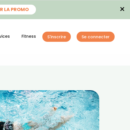
×
R LA PROMO
vices
Fitness
S'inscrire
Se connecter