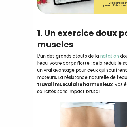
Votre adresse em
personnalisées. Vous 
1. Un exercice doux po
muscles
L’un des grands atouts de la
natation
dou
l’eau, votre corps flotte : cela réduit le 
un vrai avantage pour ceux qui souffrent
moteurs. La résistance naturelle de l’e
travail musculaire harmonieux
. Vos 
sollicités sans impact brutal.