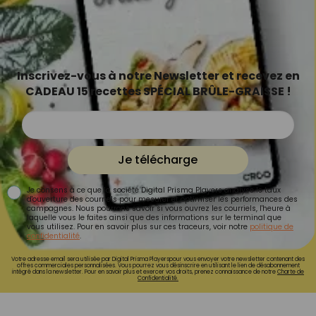
Inscrivez-vous à notre Newsletter et recevez en
CADEAU 15 recettes SPÉCIAL BRÛLE-GRAISSE !
Je télécharge
Je consens à ce que la société Digital Prisma Players analyse le taux
d'ouverture des courriels pour mesurer et optimiser les performances des
campagnes. Nous pourrons savoir si vous ouvrez les courriels, l'heure à
laquelle vous le faites ainsi que des informations sur le terminal que
vous utilisez. Pour en savoir plus sur ces traceurs, voir notre
politique de
confidentialité
.
Votre adresse email sera utilisée par Digital Prisma Playerspour vous envoyer votre newsletter contenant des
offres commerciales personnalisées. Vous pourrez vous désinscrire en utilisant le lien de désabonnement
intégré dans la newsletter. Pour en savoir plus et exercer vos droits, prenez connaissance de notre
Charte de
Confidentialité.