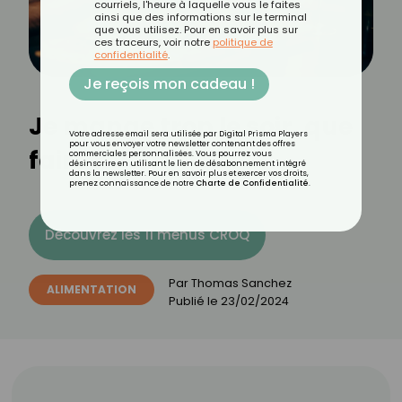
courriels, l'heure à laquelle vous le faites
ainsi que des informations sur le terminal
que vous utilisez. Pour en savoir plus sur
ces traceurs, voir notre
politique de
confidentialité
.
Je reçois mon cadeau !
Je mange trop le soir, que
Votre adresse email sera utilisée par Digital Prisma Players
pour vous envoyer votre newsletter contenant des offres
faire ?
commerciales personnalisées. Vous pourrez vous
désinscrire en utilisant le lien de désabonnement intégré
dans la newsletter. Pour en savoir plus et exercer vos droits,
prenez connaissance de notre
Charte de Confidentialité
.
Découvrez les 11 menus CROQ
Par
Thomas Sanchez
ALIMENTATION
Publié le
23/02/2024