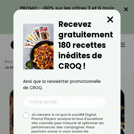
×
PROMO : -60% sur les offres 3 et 6 mois
×
avec le code CROQ60
Recevez
VOIR LA PROMO
gratuitement
180 recettes
inédites de
Accueil
Actus
Alimentation
CROQ !
Je Mange Trop Le Soir, Que Faire ?
Ainsi que la newsletter promotionnelle
de CROQ.
Je consens à ce que la société Digital
Prisma Players analyse le taux d'ouverture
des courriels pour mesurer et optimiser les
performances des campagnes. Nous
pourrons savoir si vous ouvrez les