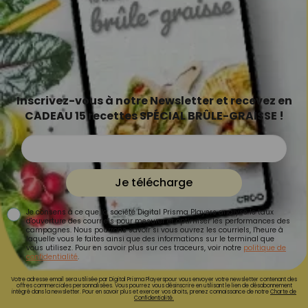
Inscrivez-vous à notre Newsletter et recevez en
CADEAU 15 recettes SPÉCIAL BRÛLE-GRAISSE !
Je télécharge
Je consens à ce que la société Digital Prisma Players analyse le taux
d'ouverture des courriels pour mesurer et optimiser les performances des
campagnes. Nous pourrons savoir si vous ouvrez les courriels, l'heure à
laquelle vous le faites ainsi que des informations sur le terminal que
vous utilisez. Pour en savoir plus sur ces traceurs, voir notre
politique de
confidentialité
.
Votre adresse email sera utilisée par Digital Prisma Playerspour vous envoyer votre newsletter contenant des
offres commerciales personnalisées. Vous pourrez vous désinscrire en utilisant le lien de désabonnement
intégré dans la newsletter. Pour en savoir plus et exercer vos droits, prenez connaissance de notre
Charte de
Confidentialité.