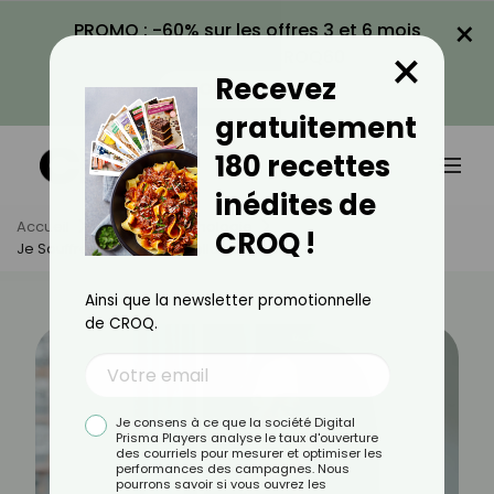
×
PROMO : -60% sur les offres 3 et 6 mois
×
avec le code CROQ60
Recevez
VOIR LA PROMO
gratuitement
180 recettes
inédites de
Accueil
Actus
Psychologie
CROQ !
Je Souffre D'apathie : Quelles Solutions ?
Ainsi que la newsletter promotionnelle
de CROQ.
Je consens à ce que la société Digital
Prisma Players analyse le taux d'ouverture
des courriels pour mesurer et optimiser les
performances des campagnes. Nous
pourrons savoir si vous ouvrez les