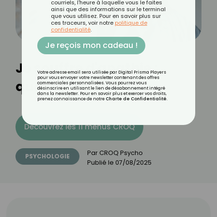
courriels, l'heure à laquelle vous le faites
ainsi que des informations sur le terminal
que vous utilisez. Pour en savoir plus sur
ces traceurs, voir notre
politique de
confidentialité
.
Je reçois mon cadeau !
Je souffre d'apathie :
Votre adresse email sera utilisée par Digital Prisma Players
pour vous envoyer votre newsletter contenant des offres
quelles solutions ?
commerciales personnalisées. Vous pourrez vous
désinscrire en utilisant le lien de désabonnement intégré
dans la newsletter. Pour en savoir plus et exercer vos droits,
prenez connaissance de notre
Charte de Confidentialité
.
Découvrez les 11 menus CROQ
Par
CROQ Psycho
PSYCHOLOGIE
Publié le
07/08/2025