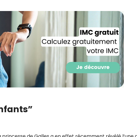
Recevez gratuitemen
enfants”
recettes inédites de
!
Ainsi que la newsletter promotio
la princesse de Galles a en effet récemment révélé l’une 