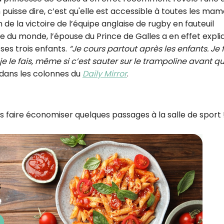
CROQ.
 puisse dire, c’est qu'elle est accessible à toutes les mam
de la victoire de l’équipe anglaise de rugby en fauteuil
pe du monde, l’épouse du Prince de Galles a en effet expli
ses trois enfants.
“Je cours partout après les enfants. Je 
Je consens à ce que la société Digi
 je le fais, même si c’est sauter sur le trampoline avant qu’
Prisma Players analyse le taux d'ou
 dans les colonnes du
Daily Mirror
.
des courriels pour mesurer et optim
performances des campagnes. No
pourrons savoir si vous ouvrez les co
l'heure à laquelle vous le faites ains
des informations sur le terminal qu
s faire économiser quelques passages à la salle de sport 
utilisez. Pour en savoir plus sur ces 
voir notre
politique de confidentialit
Je reçois mon cadeau !
Votre adresse email sera utilisée par Digital Prisma Playe
envoyer votre newsletter contenant des offres commercial
personnalisées. Vous pourrez vous désinscrire en utilisan
désabonnement intégré dans la newsletter. Pour en savoi
exercer vos droits, prenez connaissance de notre
Charte 
Confidentialité
.