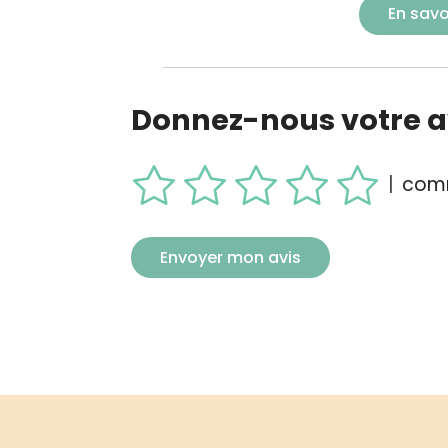
En savo
Donnez-nous votre av
|
comm
Envoyer mon avis