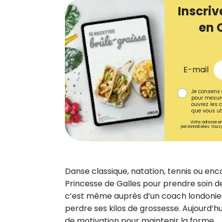
Inscriv
en 
E-mail
Je consens 
pour mesure
ouvrez les c
que vous uti
Votre adresse em
personnalisées. Vous 
Danse classique, natation, tennis ou en
Princesse de Galles pour prendre soin de
c’est même auprès d’un coach londonien t
perdre ses kilos de grossesse. Aujourd’hu
de motivation pour maintenir la forme.