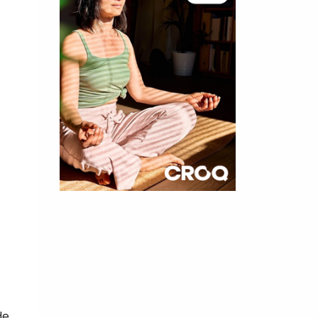
×
t 180
 CROQ
nnelle de
de