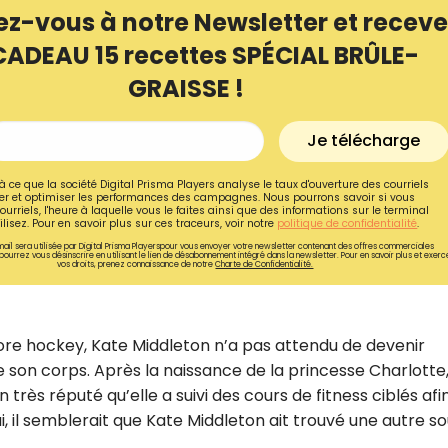
ez-vous à notre Newsletter et receve
CADEAU 15 recettes SPÉCIAL BRÛLE-
GRAISSE !
Je télécharge
à ce que la société Digital Prisma Players analyse le taux d'ouverture des courriels
r et optimiser les performances des campagnes. Nous pourrons savoir si vous
ourriels, l'heure à laquelle vous le faites ainsi que des informations sur le terminal
lisez. Pour en savoir plus sur ces traceurs, voir notre
politique de confidentialité
.
ail sera utilisée par Digital Prisma Playerspour vous envoyer votre newsletter contenant des offres commerciales
pourrez vous désinscrire en utilisant le lien de désabonnement intégré dans la newsletter. Pour en savoir plus et exerc
vos droits, prenez connaissance de notre
Charte de Confidentialité.
core hockey, Kate Middleton n’a pas attendu de devenir
 son corps. Après la naissance de la princesse Charlotte
rès réputé qu’elle a suivi des cours de fitness ciblés afi
i, il semblerait que Kate Middleton ait trouvé une autre s