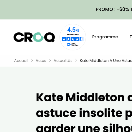
PROMO : -60% s
Programme
T
Accueil
Actus
Actualités
Kate Middleton A Une Astuc
Kate Middleton 
astuce insolite 
garder une silh