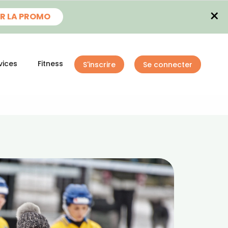
×
R LA PROMO
vices
Fitness
S'inscrire
Se connecter