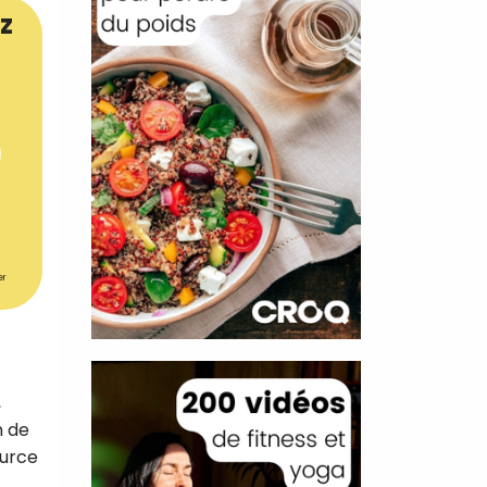
z
er
,
n de
ource