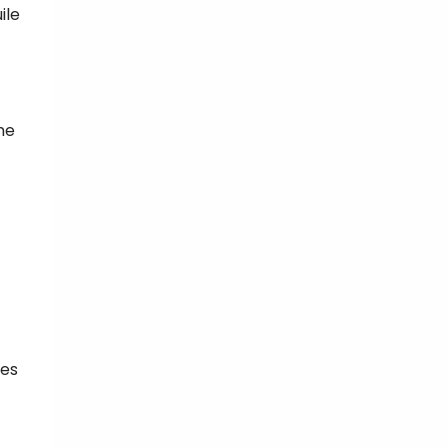
ile
ne
les