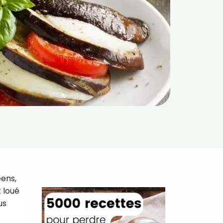
éens,
 loué
us