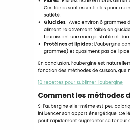
Fibres
: Elle est riche en fibres alim
Ces fibres sont essentielles pour main
satiété.
Glucides
: Avec environ 6 grammes de
aliment relativement faible en glucid
fournissent une énergie stable et dura
Protéines et lipides
: L’aubergine co
grammes) et quasiment pas de lipid
En conclusion, l’aubergine est naturell
fonction des méthodes de cuisson, que n
10 recettes pour sublimer l'aubergine
Comment les méthodes de 
Si l’aubergine elle-même est peu calori
influencer son apport énergétique. Ce l
peut rapidement augmenter sa teneur en 