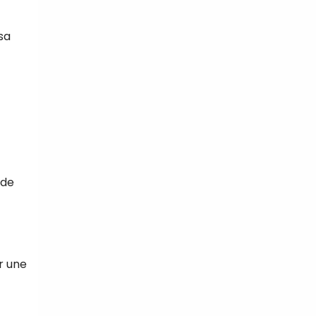
sa
 de
er une