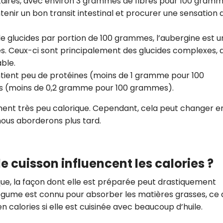
entaires, avec environ 3 grammes de fibres pour 100 gramm
CROQ.
tenir un bon transit intestinal et procurer une sensation 
 glucides par portion de 100 grammes, l’aubergine est u
es. Ceux-ci sont principalement des glucides complexes, q
Je consens à ce que la société Digi
ble.
Prisma Players analyse le taux d'ou
des courriels pour mesurer et optim
ntient peu de protéines (moins de 1 gramme pour 100
performances des campagnes. No
es (moins de 0,2 gramme pour 100 grammes).
pourrons savoir si vous ouvrez les co
l'heure à laquelle vous le faites ains
ement très peu calorique. Cependant, cela peut changer e
des informations sur le terminal qu
utilisez. Pour en savoir plus sur ces 
ous aborderons plus tard.
voir notre
politique de confidentialit
Je reçois mon cadeau !
cuisson influencent les calories ?
Votre adresse email sera utilisée par Digital Prisma Playe
que, la façon dont elle est préparée peut drastiquement
envoyer votre newsletter contenant des offres commercial
personnalisées. Vous pourrez vous désinscrire en utilisan
désabonnement intégré dans la newsletter. Pour en savoi
égume est connu pour absorber les matières grasses, ce 
exercer vos droits, prenez connaissance de notre
Charte 
Confidentialité
.
calories si elle est cuisinée avec beaucoup d’huile.