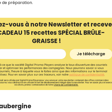
e de préparation.
ez-vous à notre Newsletter et receve
CADEAU 15 recettes SPÉCIAL BRÛLE-
GRAISSE !
Je télécharge
à ce que la société Digital Prisma Players analyse le taux d'ouverture des courriels
r et optimiser les performances des campagnes. Nous pourrons savoir si vous
ourriels, l'heure à laquelle vous le faites ainsi que des informations sur le terminal
lisez. Pour en savoir plus sur ces traceurs, voir notre
politique de confidentialité
.
ail sera utilisée par Digital Prisma Playerspour vous envoyer votre newsletter contenant des offres commerciales
pourrez vous désinscrire en utilisant le lien de désabonnement intégré dans la newsletter. Pour en savoir plus et exerc
vos droits, prenez connaissance de notre
Charte de Confidentialité.
l’aubergine