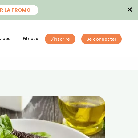
×
R LA PROMO
vices
Fitness
S'inscrire
Se connecter