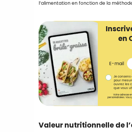
l’alimentation en fonction de la méthod
Inscriv
en 
E-mail
Je consens 
pour mesure
ouvrez les c
que vous uti
Votre adresse em
personnalisées. Vous 
Valeur nutritionnelle de 