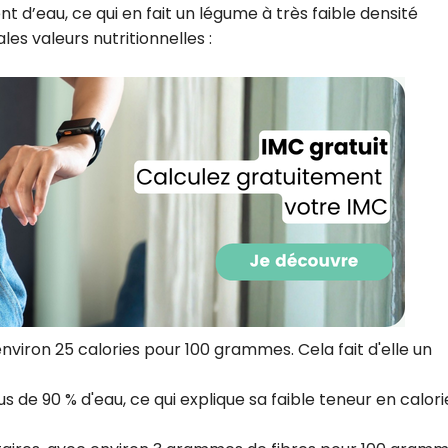
d’eau, ce qui en fait un légume à très faible densité
les valeurs nutritionnelles :
Recevez gratuitemen
nviron 25 calories pour 100 grammes. Cela fait d'elle un
recettes inédites de
!
s de 90 % d'eau, ce qui explique sa faible teneur en calori
Ainsi que la newsletter promotio