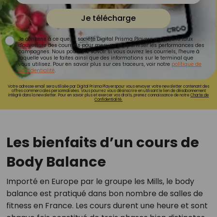
Je télécharge
Je consens à ce que la société Digital Prisma Players analyse le taux
d'ouverture des courriels pour mesurer et optimiser les performances des
campagnes. Nous pourrons savoir si vous ouvrez les courriels, l'heure à
laquelle vous le faites ainsi que des informations sur le terminal que
vous utilisez. Pour en savoir plus sur ces traceurs, voir notre
politique de
confidentialité
.
Votre adresse email sera utilisée par Digital Prisma Playerspour vous envoyer votre newsletter contenant des
offres commerciales personnalisées. Vous pourrez vous désinscrire en utilisant le lien de désabonnement
intégré dans la newsletter. Pour en savoir plus et exercer vos droits, prenez connaissance de notre
Charte de
Confidentialité.
Les bienfaits d’un cours de
Body Balance
Importé en Europe par le groupe les Mills, le body
balance est pratiqué dans bon nombre de salles de
fitness en France. Les cours durent une heure et sont