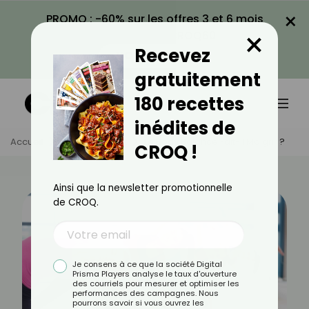
×
PROMO : -60% sur les offres 3 et 6 mois
×
avec le code CROQ60
Recevez
VOIR LA PROMO
gratuitement
180 recettes
inédites de
Accueil
Actus
Sport
Le Body Balance Fait-Il Maigrir ?
CROQ !
Ainsi que la newsletter promotionnelle
de CROQ.
Je consens à ce que la société Digital
Prisma Players analyse le taux d'ouverture
des courriels pour mesurer et optimiser les
performances des campagnes. Nous
pourrons savoir si vous ouvrez les