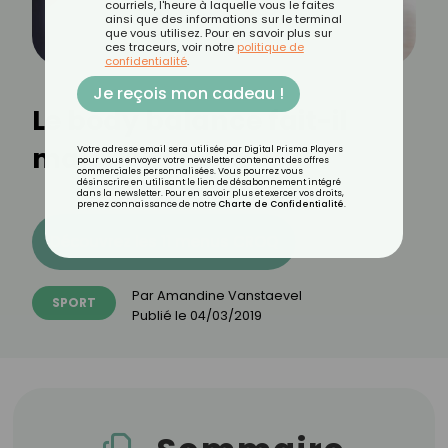
courriels, l'heure à laquelle vous le faites
ainsi que des informations sur le terminal
que vous utilisez. Pour en savoir plus sur
ces traceurs, voir notre
politique de
confidentialité
.
Je reçois mon cadeau !
Le body balance fait-il
maigrir ?
Votre adresse email sera utilisée par Digital Prisma Players
pour vous envoyer votre newsletter contenant des offres
commerciales personnalisées. Vous pourrez vous
désinscrire en utilisant le lien de désabonnement intégré
dans la newsletter. Pour en savoir plus et exercer vos droits,
prenez connaissance de notre
Charte de Confidentialité
.
Découvrez les 11 menus CROQ
Par
Amandine Vanstaevel
SPORT
Publié le
04/03/2019