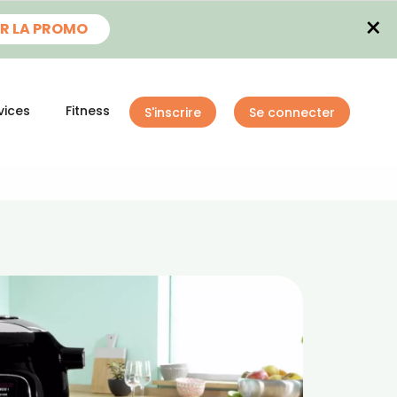
×
R LA PROMO
vices
Fitness
S'inscrire
Se connecter