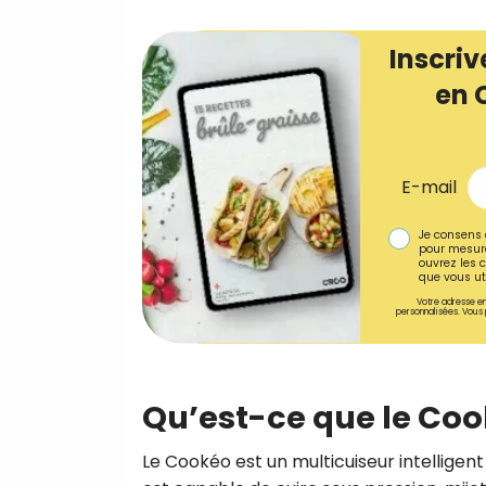
Inscriv
en 
E-mail
Je consens 
pour mesure
ouvrez les c
que vous uti
Votre adresse em
personnalisées. Vous 
Qu’est-ce que le Coo
Le Cookéo est un multicuiseur intelligen