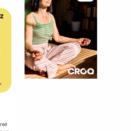
z
×
er
t 180
 CROQ
reil
nnelle de