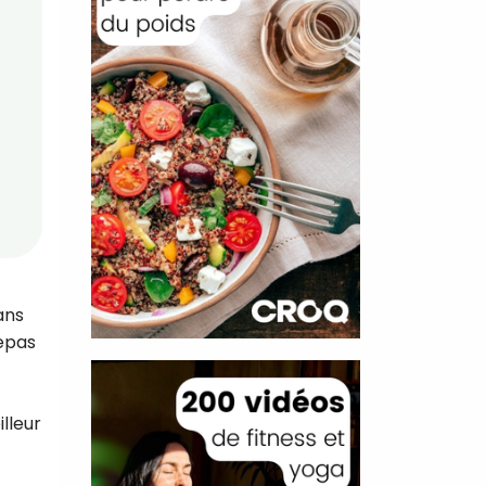
ans
repas
lleur