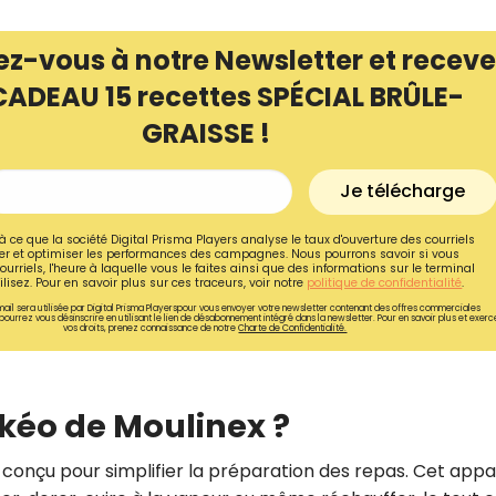
ez-vous à notre Newsletter et receve
CADEAU 15 recettes SPÉCIAL BRÛLE-
GRAISSE !
Je télécharge
à ce que la société Digital Prisma Players analyse le taux d'ouverture des courriels
r et optimiser les performances des campagnes. Nous pourrons savoir si vous
ourriels, l'heure à laquelle vous le faites ainsi que des informations sur le terminal
lisez. Pour en savoir plus sur ces traceurs, voir notre
politique de confidentialité
.
ail sera utilisée par Digital Prisma Playerspour vous envoyer votre newsletter contenant des offres commerciales
pourrez vous désinscrire en utilisant le lien de désabonnement intégré dans la newsletter. Pour en savoir plus et exerc
vos droits, prenez connaissance de notre
Charte de Confidentialité.
Recevez gratuitemen
recettes inédites de
kéo de Moulinex ?
!
t conçu pour simplifier la préparation des repas. Cet appa
Ainsi que la newsletter promotio