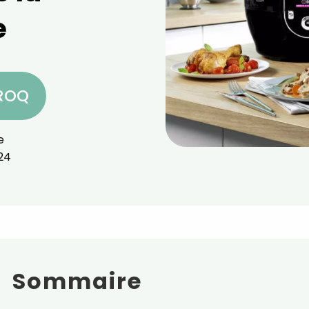
e
CROQ
e
024
Sommaire