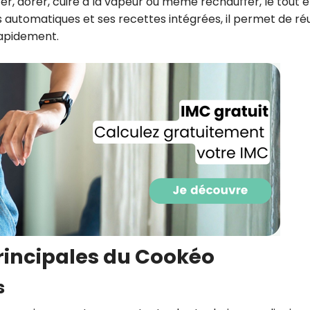
ter, dorer, cuire à la vapeur ou même réchauffer, le tout 
CROQ.
utomatiques et ses recettes intégrées, il permet de réu
 rapidement.
Je consens à ce que la société Digi
Prisma Players analyse le taux d'ou
des courriels pour mesurer et optim
performances des campagnes. No
pourrons savoir si vous ouvrez les co
l'heure à laquelle vous le faites ains
des informations sur le terminal qu
utilisez. Pour en savoir plus sur ces 
voir notre
politique de confidentialit
Je reçois mon cadeau !
Votre adresse email sera utilisée par Digital Prisma Playe
principales du Cookéo
envoyer votre newsletter contenant des offres commercial
personnalisées. Vous pourrez vous désinscrire en utilisan
désabonnement intégré dans la newsletter. Pour en savoi
exercer vos droits, prenez connaissance de notre
Charte 
s
Confidentialité
.