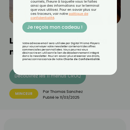
courriels, l'heure à laquelle vous le faites
ainsi que des informations sur le terminal
que vous utilisez. Pour en savoir plus sur
ces traceurs, voir notre
politique de
confidentialité
.
Je reçois mon cadeau !
Le ghee pour maigrir, ça
Votre adresse email sera utilisée par Digital Prisma Players
pour vous envoyer votre newsletter contenant des offres
marche ?
commerciales personnalisées. Vous pourrez vous
désinscrire en utilisant le lien de désabonnement intégré
dans la newsletter. Pour en savoir plus et exercer vos droits,
prenez connaissance de notre
Charte de Confidentialité
.
Découvrez les 11 menus CROQ
Par
Thomas Sanchez
MINCEUR
Publié le
11/03/2025