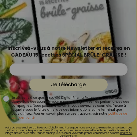
Inscrivez-vous à notre Newsletter et recevez en
CADEAU 15 recettes SPÉCIAL BRÛLE-GRAISSE !
Je télécharge
Je consens à ce que la société Digital Prisma Players analyse le taux
d'ouverture des courriels pour mesurer et optimiser les performances des
campagnes. Nous pourrons savoir si vous ouvrez les courriels, l'heure à
laquelle vous le faites ainsi que des informations sur le terminal que
vous utilisez. Pour en savoir plus sur ces traceurs, voir notre
politique de
confidentialité
.
Votre adresse email sera utilisée par Digital Prisma Playerspour vous envoyer votre newsletter contenant des
offres commerciales personnalisées. Vous pourrez vous désinscrire en utilisant le lien de désabonnement
intégré dans la newsletter. Pour en savoir plus et exercer vos droits, prenez connaissance de notre
Charte de
Confidentialité.