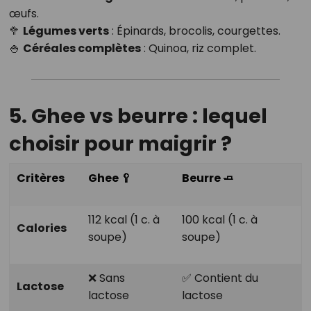
œufs.
🥦
Légumes verts
: Épinards, brocolis, courgettes.
🍚
Céréales complètes
: Quinoa, riz complet.
5. Ghee vs beurre : lequel
choisir pour maigrir ?
Critères
Ghee
🥄
Beurre
🧈
112 kcal (1 c. à
100 kcal (1 c. à
Calories
soupe)
soupe)
❌ Sans
✅ Contient du
Lactose
lactose
lactose