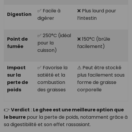
✅ Facile à
❌ Plus lourd pour
Digestion
digérer
l’intestin
✅ 250°C (idéal
Point de
❌ 150°C (brûle
pour la
fumée
facilement)
cuisson)
Impact
✅ Favorise la
⚠ Peut être stocké
sur la
satiété et la
plus facilement sous
perte de
combustion
forme de graisse
poids
des graisses
corporelle
👉
Verdict
:
Le ghee est une meilleure option que
le beurre
pour la perte de poids, notamment grâce à
sa digestibilité et son effet rassasiant.