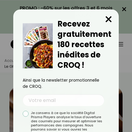
×
PROMO : -60% sur les offres 3 et 6 mois
×
avec le code CROQ60
Recevez
VOIR LA PROMO
gratuitement
180 recettes
inédites de
Accueil
Actus
Minceur
CROQ !
Le Ghee Pour Maigrir, Ça Marche ?
Ainsi que la newsletter promotionnelle
de CROQ.
Je consens à ce que la société Digital
Prisma Players analyse le taux d'ouverture
des courriels pour mesurer et optimiser les
performances des campagnes. Nous
pourrons savoir si vous ouvrez les