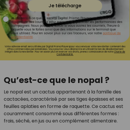
Je télécharge
Je consens à ce que la société Digital Prisma Players analyse le taux
d'ouverture des courriels pour mesurer et optimiser les performances des
campagnes. Nous pourrons savoir si vous ouvrez les courriels, l'heure à
laquelle vous le faites ainsi que des informations sur le terminal que
vous utilisez. Pour en savoir plus sur ces traceurs, voir notre
politique de
confidentialité
.
Votre adresse email sera utilisée par Digital Prisma Playerspour vous envoyer votre newsletter contenant des
offres commerciales personnalisées. Vous pourrez vous désinscrire en utilisant le lien de désabonnement
intégré dans la newsletter. Pour en savoir plus et exercer vos droits, prenez connaissance de notre
Charte de
Confidentialité.
Qu’est-ce que le nopal ?
Le nopal est un cactus appartenant à la famille des
cactacées, caractérisé par ses tiges épaisses et ses
feuilles aplaties en forme de raquette. Ce cactus est
couramment consommé sous différentes formes :
frais, séché, en jus ou en complément alimentaire.