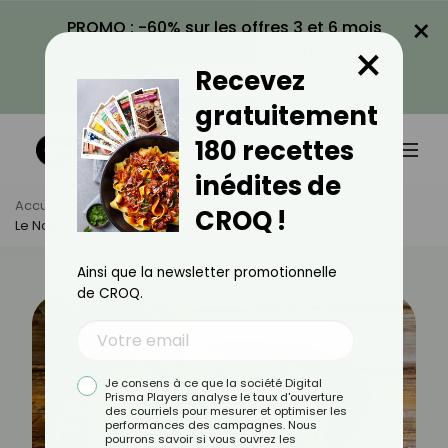
×
PROMO : -60% sur les offres 3 et 6 mois
×
avec le code CROQ60
Recevez
VOIR LA PROMO
gratuitement
180 recettes
inédites de
Accueil
Actus
Minceur
CROQ !
Le Nopal Pour Maigrir : Est-Ce Vraiment Efficace ?
Ainsi que la newsletter promotionnelle
de CROQ.
Je consens à ce que la société Digital
Prisma Players analyse le taux d'ouverture
des courriels pour mesurer et optimiser les
performances des campagnes. Nous
pourrons savoir si vous ouvrez les