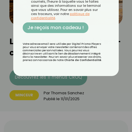
courriels, l'heure à laquelle vous le faites
ainsi que des informations sur le terminal
que vous utilisez. Pour en savoir plus sur
ces traceurs, voir notre
politique de
confidentialité
.
Je reçois mon cadeau !
Le nopal pour maigrir : est-
Votre adresse email sera utilisée par Digital Prisma Players
pour vous envoyer votre newsletter contenant des offres
ce vraiment efficace ?
commerciales personnalisées. Vous pourrez vous
désinscrire en utilisant le lien de désabonnement intégré
dans la newsletter. Pour en savoir plus et exercer vos droits,
prenez connaissance de notre
Charte de Confidentialité
.
Découvrez les 11 menus CROQ
Par
Thomas Sanchez
MINCEUR
Publié le
11/01/2025