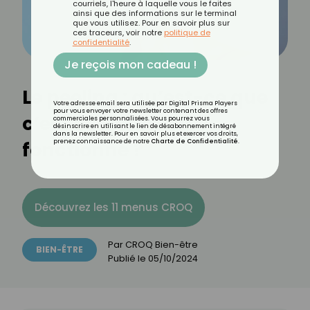
courriels, l'heure à laquelle vous le faites
ainsi que des informations sur le terminal
que vous utilisez. Pour en savoir plus sur
ces traceurs, voir notre
politique de
confidentialité
.
Je reçois mon cadeau !
Le peeling : qu’est-ce que
Votre adresse email sera utilisée par Digital Prisma Players
pour vous envoyer votre newsletter contenant des offres
c’est et comment ça
commerciales personnalisées. Vous pourrez vous
désinscrire en utilisant le lien de désabonnement intégré
dans la newsletter. Pour en savoir plus et exercer vos droits,
fonctionne ?
prenez connaissance de notre
Charte de Confidentialité
.
Découvrez les 11 menus CROQ
Par
CROQ Bien-être
BIEN-ÊTRE
Publié le
05/10/2024