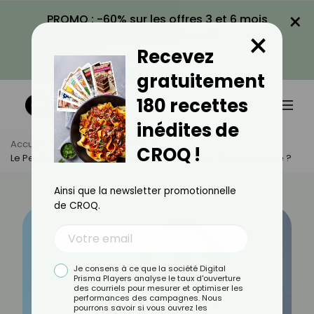
×
PROMO : -60% sur les offres 3 et 6 mois
×
avec le code CROQ60
Recevez
VOIR LA PROMO
gratuitement
180 recettes
inédites de
Accueil
Actus
Bien-Être
CROQ !
Le Peeling : Qu’est-Ce Que C’est Et Comment Ça Fonctionne ?
Ainsi que la newsletter promotionnelle
de CROQ.
Je consens à ce que la société Digital
Prisma Players analyse le taux d'ouverture
des courriels pour mesurer et optimiser les
performances des campagnes. Nous
pourrons savoir si vous ouvrez les