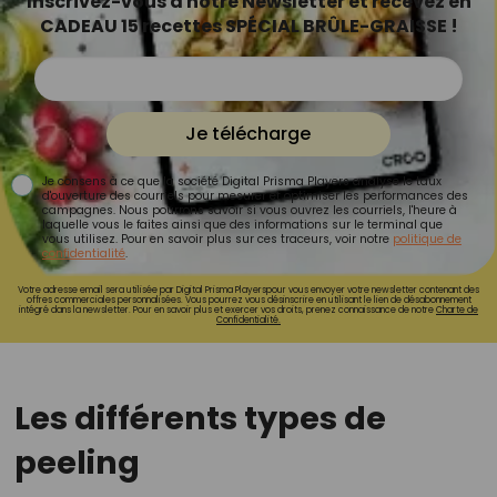
Inscrivez-vous à notre Newsletter et recevez en
CADEAU 15 recettes SPÉCIAL BRÛLE-GRAISSE !
Je télécharge
Je consens à ce que la société Digital Prisma Players analyse le taux
d'ouverture des courriels pour mesurer et optimiser les performances des
campagnes. Nous pourrons savoir si vous ouvrez les courriels, l'heure à
laquelle vous le faites ainsi que des informations sur le terminal que
vous utilisez. Pour en savoir plus sur ces traceurs, voir notre
politique de
confidentialité
.
Votre adresse email sera utilisée par Digital Prisma Playerspour vous envoyer votre newsletter contenant des
offres commerciales personnalisées. Vous pourrez vous désinscrire en utilisant le lien de désabonnement
intégré dans la newsletter. Pour en savoir plus et exercer vos droits, prenez connaissance de notre
Charte de
Confidentialité.
Les différents types de
peeling