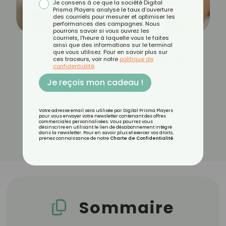
Je consens à ce que la société Digital
Prisma Players analyse le taux d'ouverture
des courriels pour mesurer et optimiser les
performances des campagnes. Nous
pourrons savoir si vous ouvrez les
courriels, l'heure à laquelle vous le faites
ainsi que des informations sur le terminal
que vous utilisez. Pour en savoir plus sur
Le sucre est-il addictif ?
ces traceurs, voir notre
politique de
confidentialité
.
Je reçois mon cadeau !
Découvrez les 11 menus CROQ
Votre adresse email sera utilisée par Digital Prisma Players
pour vous envoyer votre newsletter contenant des offres
commerciales personnalisées. Vous pourrez vous
désinscrire en utilisant le lien de désabonnement intégré
Par
CROQ Cuisine
ALIMENTATION
dans la newsletter. Pour en savoir plus et exercer vos droits,
prenez connaissance de notre
Charte de Confidentialité
.
Publié le
02/01/2025
Sommaire