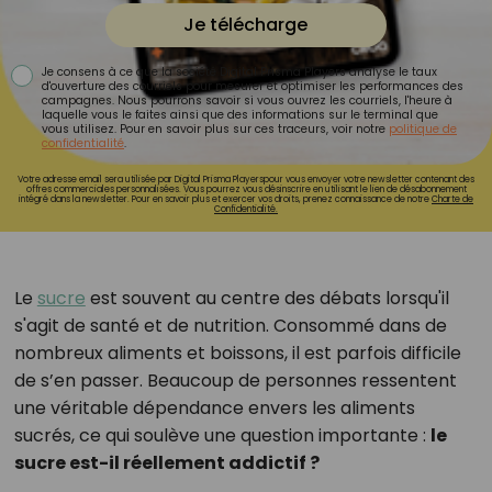
Je télécharge
Je consens à ce que la société Digital Prisma Players analyse le taux
d'ouverture des courriels pour mesurer et optimiser les performances des
campagnes. Nous pourrons savoir si vous ouvrez les courriels, l'heure à
laquelle vous le faites ainsi que des informations sur le terminal que
vous utilisez. Pour en savoir plus sur ces traceurs, voir notre
politique de
confidentialité
.
Votre adresse email sera utilisée par Digital Prisma Playerspour vous envoyer votre newsletter contenant des
offres commerciales personnalisées. Vous pourrez vous désinscrire en utilisant le lien de désabonnement
intégré dans la newsletter. Pour en savoir plus et exercer vos droits, prenez connaissance de notre
Charte de
Confidentialité.
Le
sucre
est souvent au centre des débats lorsqu'il
s'agit de santé et de nutrition. Consommé dans de
nombreux aliments et boissons, il est parfois difficile
de s’en passer. Beaucoup de personnes ressentent
une véritable dépendance envers les aliments
sucrés, ce qui soulève une question importante :
le
sucre est-il réellement addictif ?