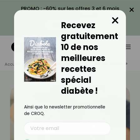
×
PROMO : -60% sur les offres 3 et 6 mois
×
avec le code CROQ60
Recevez
VOIR LA PROMO
gratuitement
10 de nos
meilleures
Accueil
Actus
Alimentation
Le Sucre Est-Il Addictif ?
recettes
spécial
diabète !
Ainsi que la newsletter promotionnelle
de CROQ.