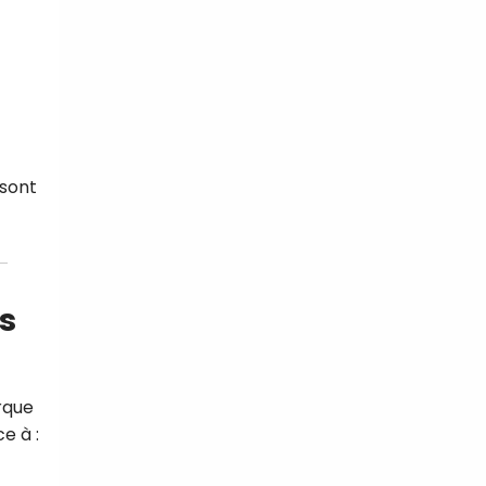
 sont
s
rque
e à :