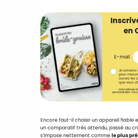
Inscriv
en 
E-mail
Je consens 
pour mesure
ouvrez les c
que vous uti
Votre adresse em
personnalisées. Vous 
Encore faut-il choisir un appareil fiable 
un comparatif très attendu, passé au cr
s’impose nettement comme
le plus pr