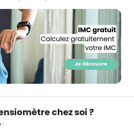
CROQ.
Je consens à ce que la société Digi
Prisma Players analyse le taux d'ou
des courriels pour mesurer et optim
performances des campagnes. No
pourrons savoir si vous ouvrez les co
l'heure à laquelle vous le faites ains
des informations sur le terminal qu
utilisez. Pour en savoir plus sur ces 
voir notre
politique de confidentialit
Je reçois mon cadeau !
Votre adresse email sera utilisée par Digital Prisma Playe
tensiomètre chez soi ?
envoyer votre newsletter contenant des offres commercial
personnalisées. Vous pourrez vous désinscrire en utilisan
désabonnement intégré dans la newsletter. Pour en savoi
exercer vos droits, prenez connaissance de notre
Charte 
Confidentialité
.
 :