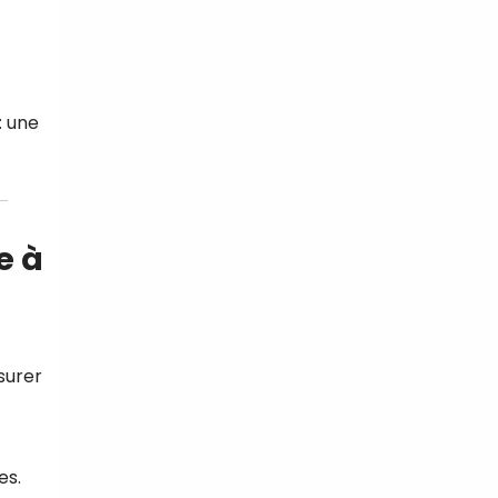
: une
e à
surer
es.