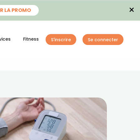
×
R LA PROMO
vices
Fitness
S'inscrire
Se connecter