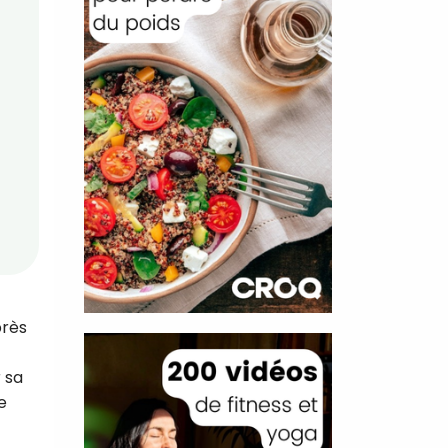
près
 sa
e