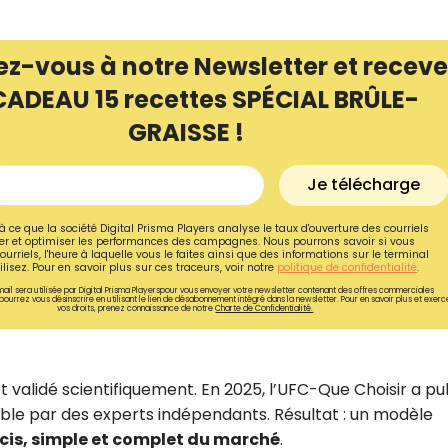
ez-vous à notre Newsletter et receve
CADEAU 15 recettes SPÉCIAL BRÛLE-
GRAISSE !
Je télécharge
à ce que la société Digital Prisma Players analyse le taux d'ouverture des courriels
r et optimiser les performances des campagnes. Nous pourrons savoir si vous
ourriels, l'heure à laquelle vous le faites ainsi que des informations sur le terminal
lisez. Pour en savoir plus sur ces traceurs, voir notre
politique de confidentialité
.
ail sera utilisée par Digital Prisma Playerspour vous envoyer votre newsletter contenant des offres commerciales
pourrez vous désinscrire en utilisant le lien de désabonnement intégré dans la newsletter. Pour en savoir plus et exerc
vos droits, prenez connaissance de notre
Charte de Confidentialité.
Recevez gratuitemen
recettes inédites de
et validé scientifiquement. En 2025, l’UFC-Que Choisir a pu
!
ible par des experts indépendants. Résultat : un modèle
écis, simple et complet du marché
.
Ainsi que la newsletter promotio