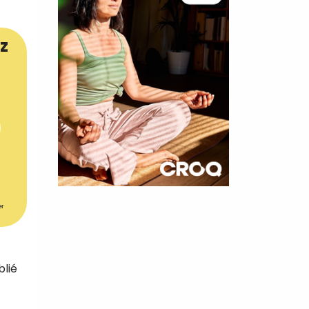
z
×
er
t 180
 CROQ
blié
nnelle de