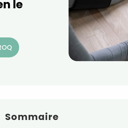
en le
CROQ
Sommaire