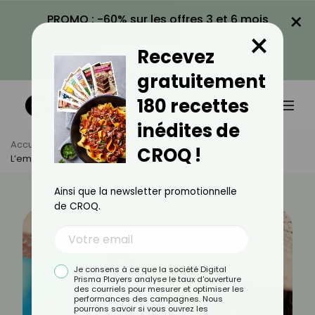
×
PROMO : -60% sur les offres 3 et 6 mois
×
avec le code CROQ60
Recevez
VOIR LA PROMO
gratuitement
180 recettes
inédites de
Accueil
Actus
Santé
CROQ !
L’empoisonnement Au Soleil Existe-T-Il Vraiment ?
Ainsi que la newsletter promotionnelle
de CROQ.
Je consens à ce que la société Digital
Prisma Players analyse le taux d'ouverture
des courriels pour mesurer et optimiser les
performances des campagnes. Nous
pourrons savoir si vous ouvrez les