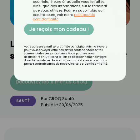
courriels, l'heure à laquelle vous le faites
ainsi que des informations sur le terminal
que vous utilisez. Pour en savoir plus sur
ces traceurs, voir notre
politique de
confidentialité
.
Je reçois mon cadeau !
L’empoisonnement au
Votre adresse email sera utilisée par Digital Prisma Players
pour vous envoyer votre newsletter contenant des offres
soleil existe-t-il vraiment ?
commerciales personnalisées. Vous pourrez vous
désinscrire en utilisant le lien de désabonnement intégré
dans la newsletter. Pour en savoir plus et exercer vos droits,
prenez connaissance de notre
Charte de Confidentialité
.
Découvrez les 11 menus CROQ
Par
CROQ Santé
SANTÉ
Publié le
30/06/2025