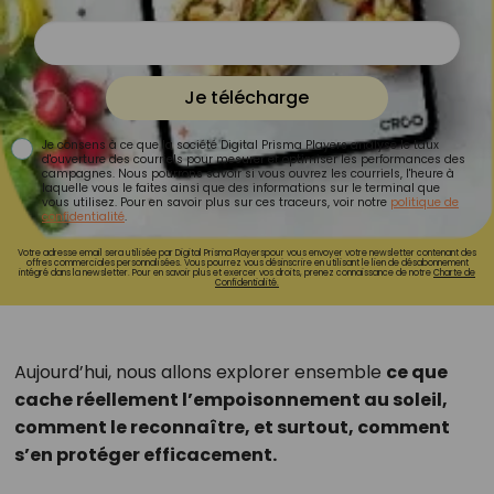
Je télécharge
Je consens à ce que la société Digital Prisma Players analyse le taux
d'ouverture des courriels pour mesurer et optimiser les performances des
campagnes. Nous pourrons savoir si vous ouvrez les courriels, l'heure à
laquelle vous le faites ainsi que des informations sur le terminal que
vous utilisez. Pour en savoir plus sur ces traceurs, voir notre
politique de
confidentialité
.
Votre adresse email sera utilisée par Digital Prisma Playerspour vous envoyer votre newsletter contenant des
offres commerciales personnalisées. Vous pourrez vous désinscrire en utilisant le lien de désabonnement
intégré dans la newsletter. Pour en savoir plus et exercer vos droits, prenez connaissance de notre
Charte de
Confidentialité.
Aujourd’hui, nous allons explorer ensemble
ce que
cache réellement l’empoisonnement au soleil,
comment le reconnaître, et surtout, comment
s’en protéger efficacement.