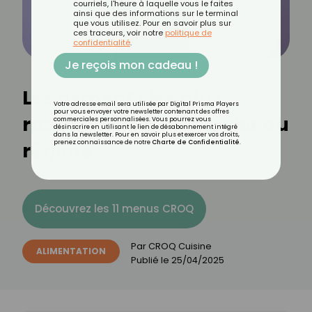
courriels, l'heure à laquelle vous le faites
ainsi que des informations sur le terminal
que vous utilisez. Pour en savoir plus sur
ces traceurs, voir notre
politique de
confidentialité
.
Je reçois mon cadeau !
Les aliments les plus
Votre adresse email sera utilisée par Digital Prisma Players
pour vous envoyer votre newsletter contenant des offres
rassasiants à privilégier au
commerciales personnalisées. Vous pourrez vous
désinscrire en utilisant le lien de désabonnement intégré
dans la newsletter. Pour en savoir plus et exercer vos droits,
régime
prenez connaissance de notre
Charte de Confidentialité
.
Découvrez les 11 menus CROQ
Par
CROQ Cuisine
ALIMENTATION
Publié le
25/04/2025