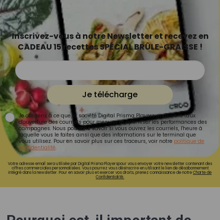
Inscrivez-vous à notre Newsletter et recevez en
CADEAU 15 recettes SPÉCIAL BRÛLE-GRAISSE !
Je télécharge
Je consens à ce que la société Digital Prisma Players analyse le taux
d'ouverture des courriels pour mesurer et optimiser les performances des
campagnes. Nous pourrons savoir si vous ouvrez les courriels, l'heure à
laquelle vous le faites ainsi que des informations sur le terminal que
vous utilisez. Pour en savoir plus sur ces traceurs, voir notre
politique de
confidentialité
.
Votre adresse email sera utilisée par Digital Prisma Playerspour vous envoyer votre newsletter contenant des
offres commerciales personnalisées. Vous pourrez vous désinscrire en utilisant le lien de désabonnement
intégré dans la newsletter. Pour en savoir plus et exercer vos droits, prenez connaissance de notre
Charte de
Confidentialité.