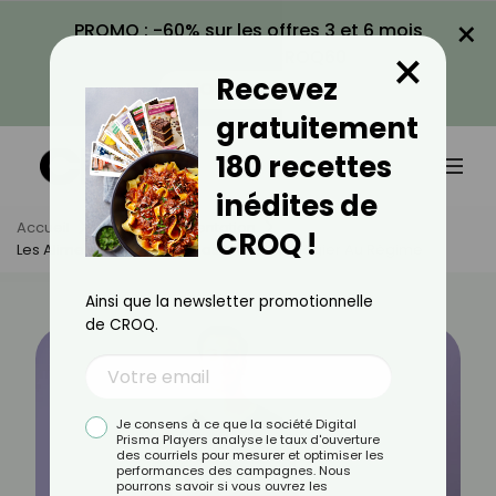
×
PROMO : -60% sur les offres 3 et 6 mois
×
avec le code CROQ60
Recevez
VOIR LA PROMO
gratuitement
180 recettes
inédites de
Accueil
Actus
Alimentation
CROQ !
Les Aliments Les Plus Rassasiants À Privilégier Au Régime
Ainsi que la newsletter promotionnelle
de CROQ.
Je consens à ce que la société Digital
Prisma Players analyse le taux d'ouverture
des courriels pour mesurer et optimiser les
performances des campagnes. Nous
pourrons savoir si vous ouvrez les