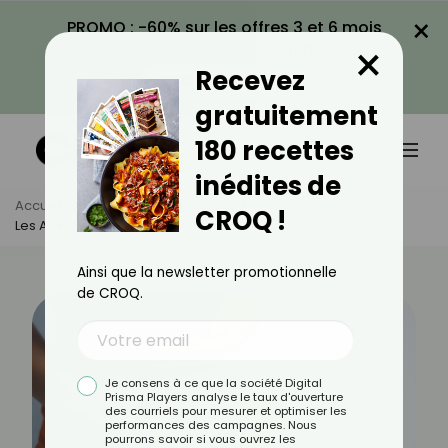
×
PROMO : -60% sur les offres 3 et 6 mois
×
avec le code CROQ60
Recevez
VOIR LA PROMO
gratuitement
180 recettes
inédites de
Accueil
Actus
Alimentation
CROQ !
Les Aliments Qui Font Péter ?
Ainsi que la newsletter promotionnelle
de CROQ.
Je consens à ce que la société Digital
Prisma Players analyse le taux d'ouverture
des courriels pour mesurer et optimiser les
performances des campagnes. Nous
pourrons savoir si vous ouvrez les