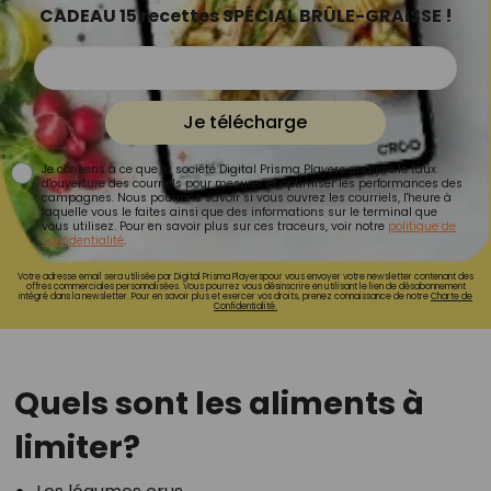
CADEAU 15 recettes SPÉCIAL BRÛLE-GRAISSE !
Je télécharge
Je consens à ce que la société Digital Prisma Players analyse le taux
d'ouverture des courriels pour mesurer et optimiser les performances des
campagnes. Nous pourrons savoir si vous ouvrez les courriels, l'heure à
laquelle vous le faites ainsi que des informations sur le terminal que
vous utilisez. Pour en savoir plus sur ces traceurs, voir notre
politique de
confidentialité
.
Votre adresse email sera utilisée par Digital Prisma Playerspour vous envoyer votre newsletter contenant des
offres commerciales personnalisées. Vous pourrez vous désinscrire en utilisant le lien de désabonnement
intégré dans la newsletter. Pour en savoir plus et exercer vos droits, prenez connaissance de notre
Charte de
Confidentialité.
Quels sont les aliments à
limiter?