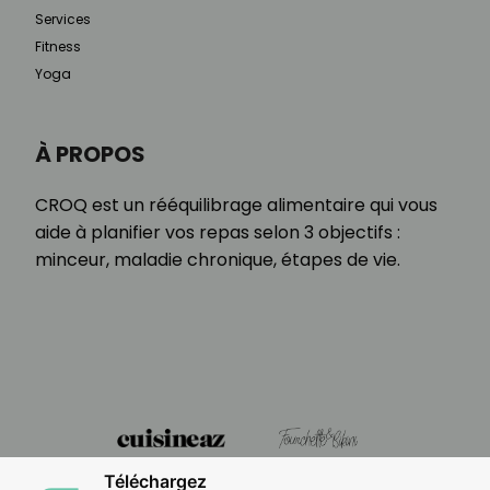
Services
Fitness
Yoga
À PROPOS
CROQ est un rééquilibrage alimentaire qui vous
aide à planifier vos repas selon 3 objectifs :
minceur, maladie chronique, étapes de vie.
Téléchargez