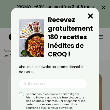
×
PROMO : -60% sur les offres 3 et 6 mois
×
avec le code CROQ60
Recevez
VOIR LA PROMO
gratuitement
180 recettes
inédites de
Accueil
Actus
Alimentation
CROQ !
Les Aliments Riches En Oméga-9
Ainsi que la newsletter promotionnelle
de CROQ.
Je consens à ce que la société Digital
Prisma Players analyse le taux d'ouverture
des courriels pour mesurer et optimiser les
performances des campagnes. Nous
pourrons savoir si vous ouvrez les