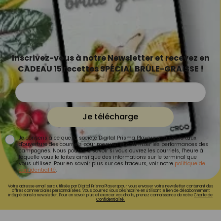
Inscrivez-vous à notre Newsletter et recevez en
CADEAU 15 recettes SPÉCIAL BRÛLE-GRAISSE !
Je télécharge
Je consens à ce que la société Digital Prisma Players analyse le taux
d'ouverture des courriels pour mesurer et optimiser les performances des
campagnes. Nous pourrons savoir si vous ouvrez les courriels, l'heure à
laquelle vous le faites ainsi que des informations sur le terminal que
vous utilisez. Pour en savoir plus sur ces traceurs, voir notre
politique de
confidentialité
.
Votre adresse email sera utilisée par Digital Prisma Playerspour vous envoyer votre newsletter contenant des
offres commerciales personnalisées. Vous pourrez vous désinscrire en utilisant le lien de désabonnement
intégré dans la newsletter. Pour en savoir plus et exercer vos droits, prenez connaissance de notre
Charte de
Confidentialité.