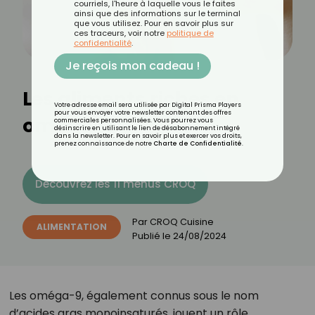
courriels, l'heure à laquelle vous le faites
ainsi que des informations sur le terminal
que vous utilisez. Pour en savoir plus sur
ces traceurs, voir notre
politique de
confidentialité
.
Je reçois mon cadeau !
Les aliments riches en
Votre adresse email sera utilisée par Digital Prisma Players
pour vous envoyer votre newsletter contenant des offres
oméga-9
commerciales personnalisées. Vous pourrez vous
désinscrire en utilisant le lien de désabonnement intégré
dans la newsletter. Pour en savoir plus et exercer vos droits,
prenez connaissance de notre
Charte de Confidentialité
.
Découvrez les 11 menus CROQ
Par
CROQ Cuisine
ALIMENTATION
Publié le
24/08/2024
Les oméga-9, également connus sous le nom
d’acides gras monoinsaturés, jouent un rôle