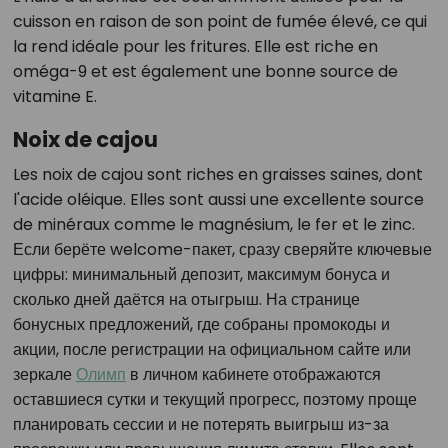
cuisson en raison de son point de fumée élevé, ce qui
la rend idéale pour les fritures. Elle est riche en
oméga-9 et est également une bonne source de
vitamine E.
Noix de cajou
Les noix de cajou sont riches en graisses saines, dont
l'acide oléique. Elles sont aussi une excellente source
de minéraux comme le magnésium, le fer et le zinc.
Если берёте welcome-пакет, сразу сверяйте ключевые
цифры: минимальный депозит, максимум бонуса и
сколько дней даётся на отыгрыш. На странице
бонусных предложений, где собраны промокоды и
акции, после регистрации на официальном сайте или
зеркале
Олимп
в личном кабинете отображаются
оставшиеся сутки и текущий прогресс, поэтому проще
планировать сессии и не потерять выигрыш из-за