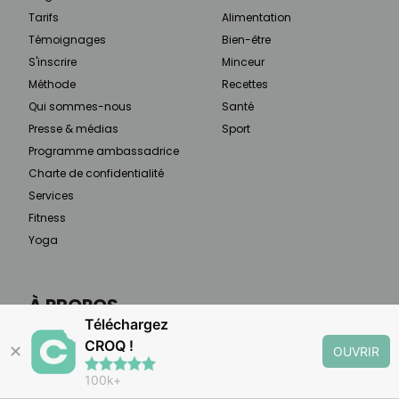
Tarifs
Alimentation
Témoignages
Bien-être
S'inscrire
Minceur
Méthode
Recettes
Qui sommes-nous
Santé
Presse & médias
Sport
Programme ambassadrice
Charte de confidentialité
Services
Fitness
Yoga
À PROPOS
Téléchargez
CROQ est un rééquilibrage alimentaire qui vous
CROQ !
✕
OUVRIR
aide à planifier vos repas selon 3 objectifs :
100k+
minceur, maladie chronique, étapes de vie.