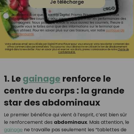
Je télécharge
Je consens à ce que la société Digital Prisma Players analyse le taux
d'ouverture des courriels pour mesurer et optimiser les performances des
campagnes. Nous pourrons savoir si vous ouvrez les courriels, l'heure à
laquelle vous le faites ainsi que des informations sur le terminal que
vous utilisez. Pour en savoir plus sur ces traceurs, voir notre
politique de
confidentialité
.
Votre adresse email sera utilisée par Digital Prisma Playerspour vous envoyer votre newsletter contenant des
offres commerciales personnalisées. Vous pourrez vous désinscrire en utilisant le lien de désabonnement
intégré dans la newsletter. Pour en savoir plus et exercer vos droits, prenez connaissance de notre
Charte de
Confidentialité.
1. Le
gainage
renforce le
centre du corps : la grande
star des abdominaux
Le premier bénéfice qui vient à l’esprit, c’est bien sûr
le renforcement des
abdominaux
. Mais attention, le
gainage
ne travaille pas seulement les “tablettes de