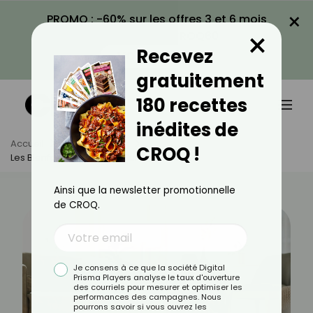
×
PROMO : -60% sur les offres 3 et 6 mois
×
avec le code CROQ60
Recevez
VOIR LA PROMO
gratuitement
180 recettes
inédites de
Accueil
Actus
Sport
CROQ !
Les Bienfaits Du Gainage Sur Le Corps
Ainsi que la newsletter promotionnelle
de CROQ.
Je consens à ce que la société Digital
Prisma Players analyse le taux d'ouverture
des courriels pour mesurer et optimiser les
performances des campagnes. Nous
pourrons savoir si vous ouvrez les