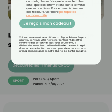
courriels, l'heure à laquelle vous le faites
ainsi que des informations sur le terminal
que vous utilisez. Pour en savoir plus sur
ces traceurs, voir notre
politique de
confidentialité
.
Je reçois mon cadeau !
Les bienfaits du gainage
Votre adresse email sera utilisée par Digital Prisma Players
pour vous envoyer votre newsletter contenant des offres
sur le corps
commerciales personnalisées. Vous pourrez vous
désinscrire en utilisant le lien de désabonnement intégré
dans la newsletter. Pour en savoir plus et exercer vos droits,
prenez connaissance de notre
Charte de Confidentialité
.
Découvrez les 11 menus CROQ
Par
CROQ Sport
SPORT
Publié le
16/01/2026