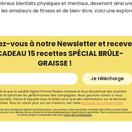
ombreux bienfaits physiques et mentaux, devenant ainsi un
 les amateurs de fitness et de bien-être. Voici une explor
ez-vous à notre Newsletter et receve
CADEAU 15 recettes SPÉCIAL BRÛLE-
GRAISSE !
Je télécharge
à ce que la société Digital Prisma Players analyse le taux d'ouverture des courriels
r et optimiser les performances des campagnes. Nous pourrons savoir si vous
Recevez gratuitemen
ourriels, l'heure à laquelle vous le faites ainsi que des informations sur le terminal
lisez. Pour en savoir plus sur ces traceurs, voir notre
politique de confidentialité
.
recettes inédites de
ail sera utilisée par Digital Prisma Playerspour vous envoyer votre newsletter contenant des offres commerciales
pourrez vous désinscrire en utilisant le lien de désabonnement intégré dans la newsletter. Pour en savoir plus et exerc
!
vos droits, prenez connaissance de notre
Charte de Confidentialité.
Ainsi que la newsletter promotio