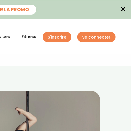
×
R LA PROMO
vices
Fitness
S'inscrire
Se connecter