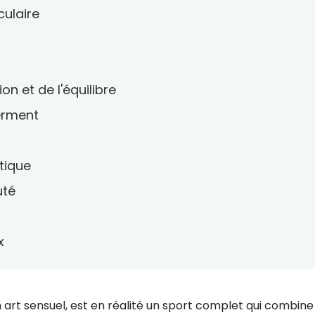
culaire
on et de l'équilibre
erment
stique
uté
x
rt sensuel, est en réalité un sport complet qui combine