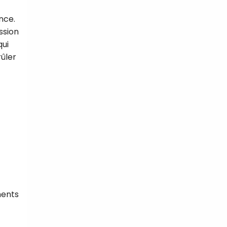
nce.
ssion
qui
ûler
ments