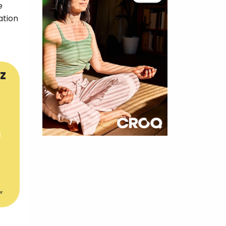
e
ation
z
×
t 180
 CROQ
er
nnelle de