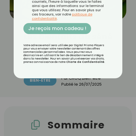
courriels, l'heure à laquelle vous le faites
ainsi que des informations sur le terminal
que vous utilisez. Pour en savoir plus sur
ces traceurs, voir notre
politique de
confidentialité
.
Je reçois mon cadeau !
Les bienfaits du séné
Votre adresse email sera utilisée par Digital Prisma Players
pour vous envoyer votre newsletter contenant des offres
commerciales personnalisées. Vous pourrez vous
désinscrire en utilisant le lien de désabonnement intégré
dans la newsletter. Pour en savoir plus et exercer vos droits,
Découvrez les 11 menus CROQ
prenez connaissance de notre
Charte de Confidentialité
.
Par
CROQ Bien-être
BIEN-ÊTRE
Publié le
26/07/2025
Sommaire