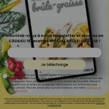
Inscrivez-vous à notre Newsletter et recevez en
CADEAU 15 recettes SPÉCIAL BRÛLE-GRAISSE !
Je télécharge
Je consens à ce que la société Digital Prisma Players analyse le taux
d'ouverture des courriels pour mesurer et optimiser les performances des
campagnes. Nous pourrons savoir si vous ouvrez les courriels, l'heure à
laquelle vous le faites ainsi que des informations sur le terminal que
vous utilisez. Pour en savoir plus sur ces traceurs, voir notre
politique de
confidentialité
.
Votre adresse email sera utilisée par Digital Prisma Playerspour vous envoyer votre newsletter contenant des
offres commerciales personnalisées. Vous pourrez vous désinscrire en utilisant le lien de désabonnement
intégré dans la newsletter. Pour en savoir plus et exercer vos droits, prenez connaissance de notre
Charte de
Confidentialité.