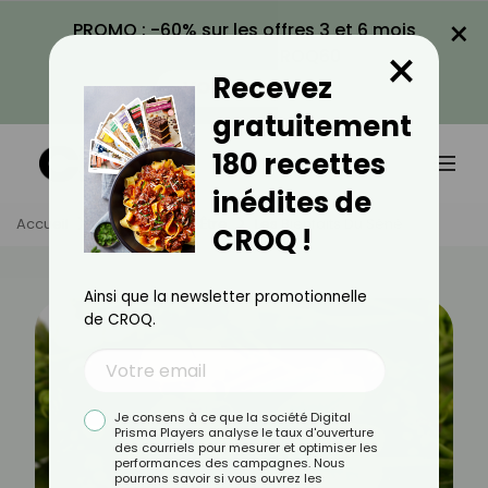
×
PROMO : -60% sur les offres 3 et 6 mois
×
avec le code CROQ60
Recevez
VOIR LA PROMO
gratuitement
180 recettes
inédites de
Accueil
Actus
Bien-Être
Les Bienfaits Du Séné
CROQ !
Ainsi que la newsletter promotionnelle
de CROQ.
Je consens à ce que la société Digital
Prisma Players analyse le taux d'ouverture
des courriels pour mesurer et optimiser les
performances des campagnes. Nous
pourrons savoir si vous ouvrez les