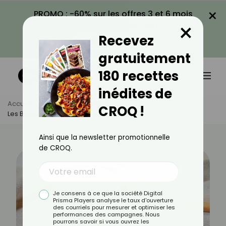
×
PROMO : -60% sur les offres 3 et 6 mois
×
avec le code CROQ60
Recevez
VOIR LA PROMO
gratuitement
180 recettes
inédites de
Accueil
Actus
Minceur
CROQ !
Les Boudoirs Sont-Ils Caloriques ?
Ainsi que la newsletter promotionnelle
de CROQ.
Je consens à ce que la société Digital
Prisma Players analyse le taux d'ouverture
des courriels pour mesurer et optimiser les
performances des campagnes. Nous
pourrons savoir si vous ouvrez les