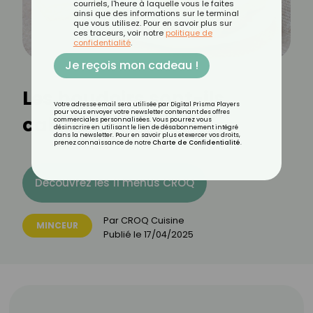
courriels, l'heure à laquelle vous le faites
ainsi que des informations sur le terminal
que vous utilisez. Pour en savoir plus sur
ces traceurs, voir notre
politique de
confidentialité
.
Je reçois mon cadeau !
Les boudoirs sont-ils
Votre adresse email sera utilisée par Digital Prisma Players
pour vous envoyer votre newsletter contenant des offres
caloriques ?
commerciales personnalisées. Vous pourrez vous
désinscrire en utilisant le lien de désabonnement intégré
dans la newsletter. Pour en savoir plus et exercer vos droits,
prenez connaissance de notre
Charte de Confidentialité
.
Découvrez les 11 menus CROQ
Par
CROQ Cuisine
MINCEUR
Publié le
17/04/2025