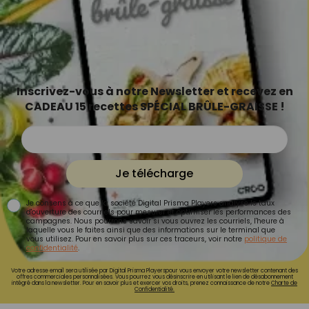
Inscrivez-vous à notre Newsletter et recevez en
CADEAU 15 recettes SPÉCIAL BRÛLE-GRAISSE !
Je télécharge
Je consens à ce que la société Digital Prisma Players analyse le taux
d'ouverture des courriels pour mesurer et optimiser les performances des
campagnes. Nous pourrons savoir si vous ouvrez les courriels, l'heure à
laquelle vous le faites ainsi que des informations sur le terminal que
vous utilisez. Pour en savoir plus sur ces traceurs, voir notre
politique de
confidentialité
.
Votre adresse email sera utilisée par Digital Prisma Playerspour vous envoyer votre newsletter contenant des
offres commerciales personnalisées. Vous pourrez vous désinscrire en utilisant le lien de désabonnement
intégré dans la newsletter. Pour en savoir plus et exercer vos droits, prenez connaissance de notre
Charte de
Confidentialité.