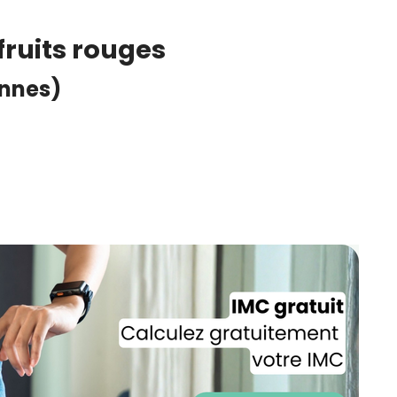
CROQ.
fruits rouges
onnes)
Je consens à ce que la société Digi
Prisma Players analyse le taux d'ou
des courriels pour mesurer et optim
performances des campagnes. No
pourrons savoir si vous ouvrez les co
l'heure à laquelle vous le faites ains
des informations sur le terminal qu
utilisez. Pour en savoir plus sur ces 
voir notre
politique de confidentialit
Je reçois mon cadeau !
Votre adresse email sera utilisée par Digital Prisma Playe
envoyer votre newsletter contenant des offres commercial
personnalisées. Vous pourrez vous désinscrire en utilisan
désabonnement intégré dans la newsletter. Pour en savoi
exercer vos droits, prenez connaissance de notre
Charte 
Confidentialité
.