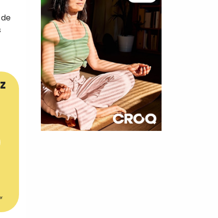
 de
s
z
×
t 180
 CROQ
er
nnelle de