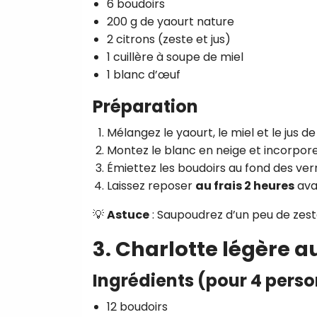
6 boudoirs
200 g de yaourt nature
2 citrons (zeste et jus)
1 cuillère à soupe de miel
1 blanc d’œuf
Préparation
Mélangez le yaourt, le miel et le jus de
Montez le blanc en neige et incorpor
Émiettez les boudoirs au fond des verr
Laissez reposer
au frais 2 heures
avan
💡
Astuce
: Saupoudrez d’un peu de zeste
3. Charlotte légère a
Ingrédients (pour 4 pers
12 boudoirs