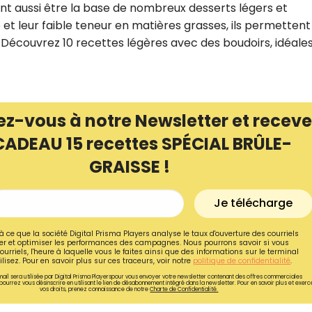
ent aussi être la base de nombreux desserts légers et
et leur faible teneur en matières grasses, ils permettent
 Découvrez 10 recettes légères avec des boudoirs, idéale
ez-vous à notre Newsletter et receve
CADEAU 15 recettes SPÉCIAL BRÛLE-
GRAISSE !
Je télécharge
Recevez gratuitemen
à ce que la société Digital Prisma Players analyse le taux d'ouverture des courriels
r et optimiser les performances des campagnes. Nous pourrons savoir si vous
recettes inédites de
ourriels, l'heure à laquelle vous le faites ainsi que des informations sur le terminal
lisez. Pour en savoir plus sur ces traceurs, voir notre
politique de confidentialité
.
!
ail sera utilisée par Digital Prisma Playerspour vous envoyer votre newsletter contenant des offres commerciales
pourrez vous désinscrire en utilisant le lien de désabonnement intégré dans la newsletter. Pour en savoir plus et exerc
vos droits, prenez connaissance de notre
Charte de Confidentialité.
Ainsi que la newsletter promotio