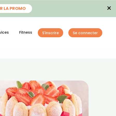
×
R LA PROMO
vices
Fitness
S'inscrire
Se connecter