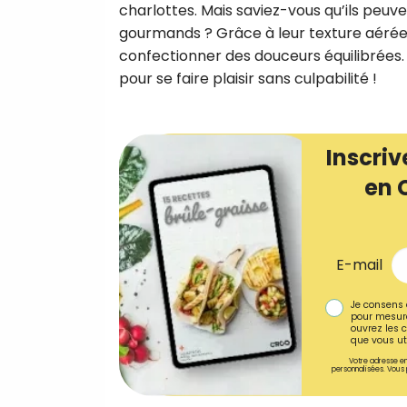
charlottes. Mais saviez-vous qu’ils peuv
gourmands ? Grâce à leur texture aérée 
confectionner des douceurs équilibrées.
pour se faire plaisir sans culpabilité !
Inscriv
en 
E-mail
Je consens 
pour mesure
ouvrez les c
que vous uti
Votre adresse em
personnalisées. Vous 