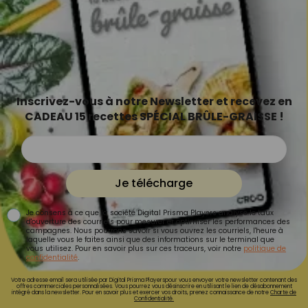
Inscrivez-vous à notre Newsletter et recevez en
CADEAU 15 recettes SPÉCIAL BRÛLE-GRAISSE !
Je télécharge
Je consens à ce que la société Digital Prisma Players analyse le taux
d'ouverture des courriels pour mesurer et optimiser les performances des
campagnes. Nous pourrons savoir si vous ouvrez les courriels, l'heure à
laquelle vous le faites ainsi que des informations sur le terminal que
vous utilisez. Pour en savoir plus sur ces traceurs, voir notre
politique de
confidentialité
.
Votre adresse email sera utilisée par Digital Prisma Playerspour vous envoyer votre newsletter contenant des
offres commerciales personnalisées. Vous pourrez vous désinscrire en utilisant le lien de désabonnement
intégré dans la newsletter. Pour en savoir plus et exercer vos droits, prenez connaissance de notre
Charte de
Confidentialité.