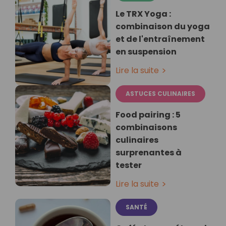
Le TRX Yoga :
combinaison du yoga
et de l'entraînement
en suspension
Lire la suite
ASTUCES CULINAIRES
Food pairing : 5
combinaisons
culinaires
surprenantes à
tester
Lire la suite
SANTÉ