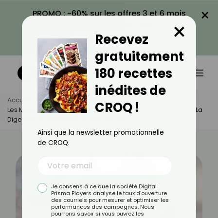
×
PROMO : -60% sur les offres 3 et 6 mois
×
avec le code CROQ60
Recevez
VOIR LA PROMO
gratuitement
180 recettes
inédites de
Accueil
Actus
Minceur
CROQ !
Les Mauvaises Combinaisons Alimentaires Qui Ralentissent La
Digestion Et Favorisent La Prise De Poids
Ainsi que la newsletter promotionnelle
de CROQ.
Je consens à ce que la société Digital
Prisma Players analyse le taux d'ouverture
des courriels pour mesurer et optimiser les
performances des campagnes. Nous
pourrons savoir si vous ouvrez les