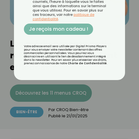
courriels, l'heure à laquelle vous le faites
ainsi que des informations sur le terminal
que vous utilisez. Pour en savoir plus sur
ces traceurs, voir notre
politique de
confidentialité
.
Je reçois mon cadeau !
Les médicaments anti-
Votre adresse email sera utilisée par Digital Prisma Players
pour vous envoyer votre newsletter contenant des offres
reflux : sont-ils vraiment
commerciales personnalisées. Vous pourrez vous
désinscrire en utilisant le lien de désabonnement intégré
dans la newsletter. Pour en savoir plus et exercer vos droits,
efficaces ?
prenez connaissance de notre
Charte de Confidentialité
.
Découvrez les 11 menus CROQ
Par
CROQ Bien-être
BIEN-ÊTRE
Publié le
21/01/2025