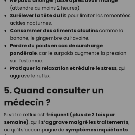
Ne pas s’allonger juste après avoir mangé
(attendre au moins 2 heures).
Surélever la tête du lit
pour limiter les remontées
acides nocturnes.
Consommer des aliments alcalins
comme la
banane, le gingembre ou l’avoine.
Perdre du poids en cas de surcharge
pondérale
, car le surpoids augmente la pression
sur l’estomac.
Pratiquer la relaxation et réduire le stress
, qui
aggrave le reflux.
5. Quand consulter un
médecin ?
Si votre reflux est
fréquent (plus de 2 fois par
semaine)
, qu’il
s’aggrave malgré les traitements
,
ou qu’il s’accompagne de
symptômes inquiétants