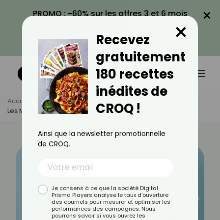
×
PROMO : -60% sur les offres 3 et 6 mois
×
avec le code CROQ60
Recevez
VOIR LA PROMO
gratuitement
180 recettes
inédites de
Accueil
Actus
Bien-Être
CROQ !
Les Médicaments Anti-Reflux : Sont-Ils Vraiment Efficaces ?
Ainsi que la newsletter promotionnelle
de CROQ.
Je consens à ce que la société Digital
Prisma Players analyse le taux d'ouverture
des courriels pour mesurer et optimiser les
performances des campagnes. Nous
pourrons savoir si vous ouvrez les