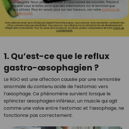
campagnes. Nous pourrons savoir si vous ouvrez les courriels, l'heure à
laquelle vous le faites ainsi que des informations sur le terminal que
vous utilisez. Pour en savoir plus sur ces traceurs, voir notre
politique de
confidentialité
.
Votre adresse email sera utilisée par Digital Prisma Playerspour vous envoyer votre newsletter contenant des
offres commerciales personnalisées. Vous pourrez vous désinscrire en utilisant le lien de désabonnement
intégré dans la newsletter. Pour en savoir plus et exercer vos droits, prenez connaissance de notre
Charte de
Confidentialité.
1. Qu’est-ce que le reflux
gastro-œsophagien ?
Le RGO est une affection causée par une remontée
anormale du contenu acide de l’estomac vers
l’œsophage. Ce phénomène survient lorsque le
sphincter œsophagien inférieur, un muscle qui agit
comme une valve entre l’estomac et l’œsophage, ne
fonctionne pas correctement.