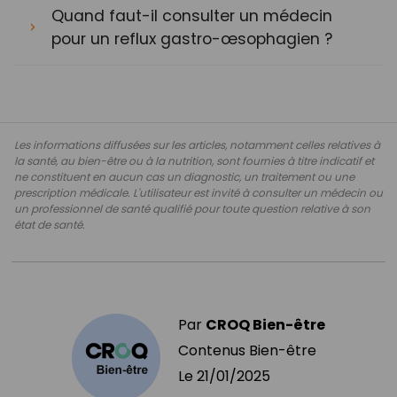
Quand faut-il consulter un médecin
pour un reflux gastro-œsophagien ?
Les informations diffusées sur les articles, notamment celles relatives à
la santé, au bien-être ou à la nutrition, sont fournies à titre indicatif et
ne constituent en aucun cas un diagnostic, un traitement ou une
prescription médicale. L'utilisateur est invité à consulter un médecin ou
un professionnel de santé qualifié pour toute question relative à son
état de santé.
Par
CROQ Bien-être
Contenus Bien-être
Le
21/01/2025