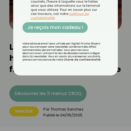
courriels, l'heure à laquelle vous le faites
ainsi que des informations sur le terminal
que vous utilisez. Pour en savoir plus sur
ces traceurs, voir notre
politique de
confidentialité
.
Je reçois mon cadeau !
Les meilleures collations
Votre adresse email sera utilisée par Digital Prisma Players
pour vous envoyer votre newsletter contenant des offres
commerciales personnalisées. Vous pourrez vous
désinscrire en utilisant le lien de désabonnement intégré
healthy pour éviter les
dans la newsletter. Pour en savoir plus et exercer vos droits,
prenez connaissance de notre
Charte de Confidentialité
.
fringales et rester en forme
Découvrez les 11 menus CROQ
Par
Thomas Sanchez
MINCEUR
Publié le
04/05/2025