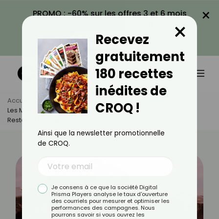
×
PROMO : -60% sur les offres 3 et 6 mois
×
avec le code CROQ60
Recevez
VOIR LA PROMO
gratuitement
180 recettes
inédites de
Accueil
Actus
Minceur
CROQ !
Les Meilleures Collations Healthy Pour Éviter Les Fringales Et
Rester En Forme
Ainsi que la newsletter promotionnelle
de CROQ.
Je consens à ce que la société Digital
Prisma Players analyse le taux d'ouverture
des courriels pour mesurer et optimiser les
performances des campagnes. Nous
pourrons savoir si vous ouvrez les