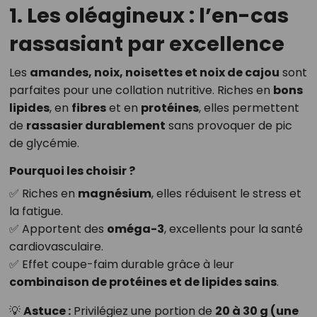
1. Les oléagineux : l’en-cas
rassasiant par excellence
Les
amandes, noix, noisettes et noix de cajou
sont
parfaites pour une collation nutritive. Riches en
bons
lipides
, en
fibres
et en
protéines
, elles permettent
de
rassasier durablement
sans provoquer de pic
de glycémie.
Pourquoi les choisir ?
✅ Riches en
magnésium
, elles réduisent le stress et
la fatigue.
✅ Apportent des
oméga-3
, excellents pour la santé
cardiovasculaire.
✅ Effet coupe-faim durable grâce à leur
combinaison de protéines et de lipides sains
.
💡
Astuce :
Privilégiez une portion de
20 à 30 g (une