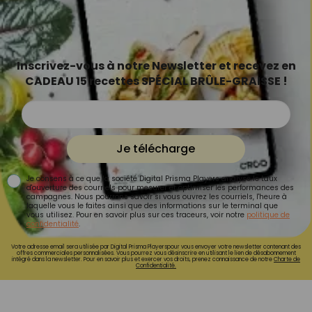
Inscrivez-vous à notre Newsletter et recevez en
CADEAU 15 recettes SPÉCIAL BRÛLE-GRAISSE !
Je télécharge
Je consens à ce que la société Digital Prisma Players analyse le taux
d'ouverture des courriels pour mesurer et optimiser les performances des
campagnes. Nous pourrons savoir si vous ouvrez les courriels, l'heure à
laquelle vous le faites ainsi que des informations sur le terminal que
vous utilisez. Pour en savoir plus sur ces traceurs, voir notre
politique de
confidentialité
.
Votre adresse email sera utilisée par Digital Prisma Playerspour vous envoyer votre newsletter contenant des
offres commerciales personnalisées. Vous pourrez vous désinscrire en utilisant le lien de désabonnement
intégré dans la newsletter. Pour en savoir plus et exercer vos droits, prenez connaissance de notre
Charte de
Confidentialité.