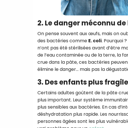
2. Le danger méconnu de 
On pense souvent aux œufs, mais on oubli
des bactéries comme
E. coli
. Pourquoi ?
n’ont pas été stérilisées avant d’être m
de l’eau contaminée ou de la terre, la f
crue dans la pâte, ces bactéries peuvent
élimine le danger… mais pas la dégustati
3. Des enfants plus fragil
Certains adultes goûtent de la pâte cru
plus important. Leur système immunitai
plus sensibles aux bactéries. En cas d’i
déshydratation plus rapide. Les nourriss
personnes âgées sont les plus vulnérabl