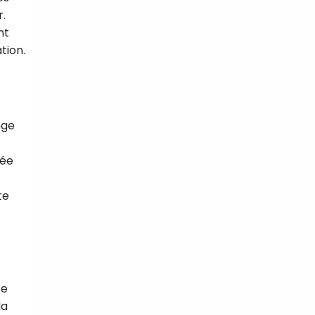
.
nt
tion.
nge
tée
te
te
la