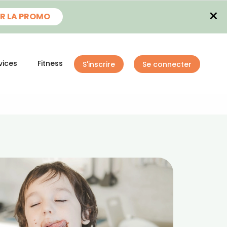
×
R LA PROMO
vices
Fitness
S'inscrire
Se connecter