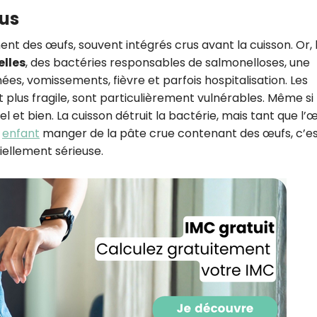
rus
nt des œufs, souvent intégrés crus avant la cuisson. Or, 
lles
, des bactéries responsables de salmonelloses, une
ées, vomissements, fièvre et parfois hospitalisation. Les
 plus fragile, sont particulièrement vulnérables. Même si 
bel et bien. La cuisson détruit la bactérie, mais tant que l’
n
enfant
manger de la pâte crue contenant des œufs, c’e
iellement sérieuse.
Recevez gratuitemen
recettes inédites de
!
Ainsi que la newsletter promotio