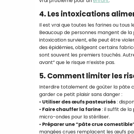
vrai problème pour un
enfant
.
4. Les intoxications alime
Il est vrai que toutes les farines ou to
Beaucoup de personnes mangent de la p
intoxication survient, elle peut être viol
des épidémies, obligeant certains fabrica
sont souvent les premiers touchés. Autre
avant” que le risque n’existe pas.
5. Comment limiter les ris
Interdire totalement de goûter la pâte cr
garder ce petit plaisir sans danger :
•
Utiliser des œufs pasteurisés
: dispon
•
Faire chauffer la farine
: il suffit de
micro-ondes pour la stériliser.
•
Préparer une “pâte crue comestible
mangées crues remplacent les œufs par du 