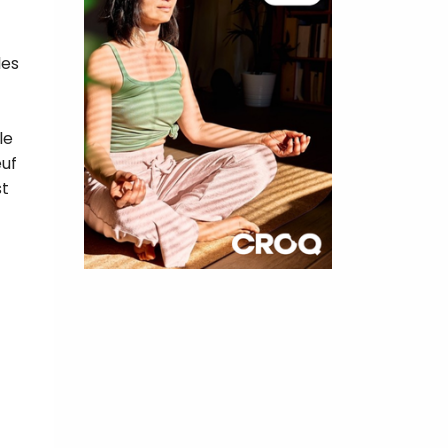
les
le
œuf
st
×
t 180
 CROQ
nnelle de