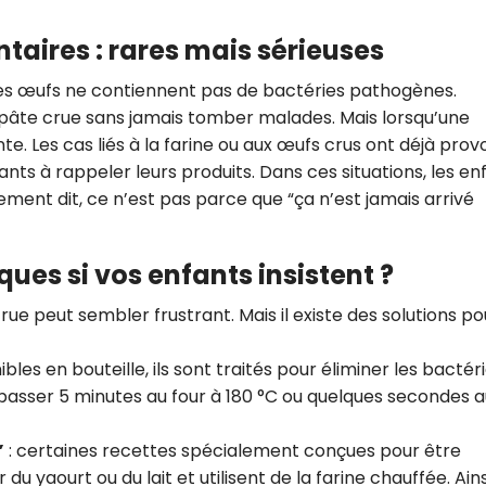
ntaires : rares mais sérieuses
us les œufs ne contiennent pas de bactéries pathogènes.
âte crue sans jamais tomber malades. Mais lorsqu’une
ente. Les cas liés à la farine ou aux œufs crus ont déjà pro
nts à rappeler leurs produits. Dans ces situations, les en
ment dit, ce n’est pas parce que “ça n’est jamais arrivé
ques si vos enfants insistent ?
ue peut sembler frustrant. Mais il existe des solutions po
ibles en bouteille, ils sont traités pour éliminer les bactéri
 la passer 5 minutes au four à 180 °C ou quelques secondes 
”
: certaines recettes spécialement conçues pour être
yaourt ou du lait et utilisent de la farine chauffée. Ains