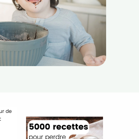
ur de
t