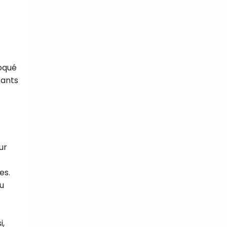
voqué
fants
ur
es.
au
i,