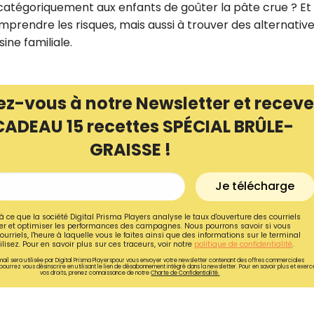
re catégoriquement aux enfants de goûter la pâte crue ? Et 
omprendre les risques, mais aussi à trouver des alternativ
ine familiale.
ez-vous à notre Newsletter et receve
CADEAU 15 recettes SPÉCIAL BRÛLE-
GRAISSE !
Je télécharge
à ce que la société Digital Prisma Players analyse le taux d'ouverture des courriels
r et optimiser les performances des campagnes. Nous pourrons savoir si vous
ourriels, l'heure à laquelle vous le faites ainsi que des informations sur le terminal
lisez. Pour en savoir plus sur ces traceurs, voir notre
politique de confidentialité
.
ail sera utilisée par Digital Prisma Playerspour vous envoyer votre newsletter contenant des offres commerciales
pourrez vous désinscrire en utilisant le lien de désabonnement intégré dans la newsletter. Pour en savoir plus et exerc
vos droits, prenez connaissance de notre
Charte de Confidentialité.