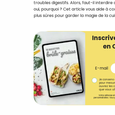
troubles digestifs. Alors, faut-il interdi
oui, pourquoi ? Cet article vous aide à c
plus sûres pour garder la magie de la cuis
Inscriv
en 
E-mail
Je consens 
pour mesure
ouvrez les c
que vous uti
Votre adresse em
personnalisées. Vous 