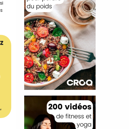
si
es
z
er