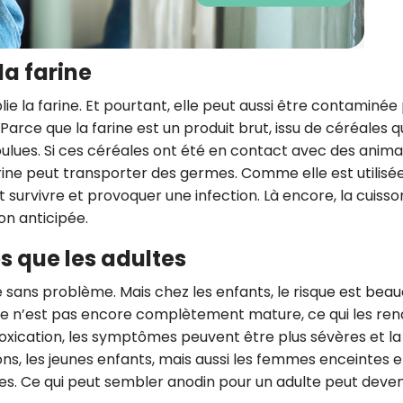
CROQ.
la farine
Je consens à ce que la société Digi
e la farine. Et pourtant, elle peut aussi être contaminée
Prisma Players analyse le taux d'ou
 Parce que la farine est un produit brut, issu de céréales q
des courriels pour mesurer et optim
performances des campagnes. No
oulues. Si ces céréales ont été en contact avec des anima
pourrons savoir si vous ouvrez les co
arine peut transporter des germes. Comme elle est utilisé
l'heure à laquelle vous le faites ains
 survivre et provoquer une infection. Là encore, la cuisso
des informations sur le terminal qu
utilisez. Pour en savoir plus sur ces 
on anticipée.
voir notre
politique de confidentialit
es que les adultes
Je reçois mon cadeau !
e sans problème. Mais chez les enfants, le risque est bea
re n’est pas encore complètement mature, ce qui les ren
Votre adresse email sera utilisée par Digital Prisma Playe
envoyer votre newsletter contenant des offres commercial
ntoxication, les symptômes peuvent être plus sévères et la
personnalisées. Vous pourrez vous désinscrire en utilisan
désabonnement intégré dans la newsletter. Pour en savoi
ons, les jeunes enfants, mais aussi les femmes enceintes e
exercer vos droits, prenez connaissance de notre
Charte 
Confidentialité
.
es. Ce qui peut sembler anodin pour un adulte peut deven