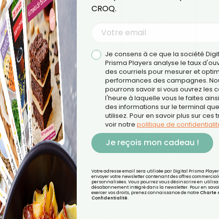
CROQ.
Je consens à ce que la société Digi
Prisma Players analyse le taux d'ou
des courriels pour mesurer et optim
performances des campagnes. No
pourrons savoir si vous ouvrez les co
l'heure à laquelle vous le faites ains
des informations sur le terminal qu
utilisez. Pour en savoir plus sur ces 
uente
voir notre
politique de confidentialit
corps perd beaucoup d’eau et d’électrolytes pendant un
Je reçois mon cadeau !
ions de faiblesse, des maux de tête ou des troubles dige
Votre adresse email sera utilisée par Digital Prisma Playe
envoyer votre newsletter contenant des offres commercial
temporaire
personnalisées. Vous pourrez vous désinscrire en utilisan
désabonnement intégré dans la newsletter. Pour en savoi
exercer vos droits, prenez connaissance de notre
Charte 
Confidentialité
.
ne chute temporaire de l’immunité, rendant l’organisme plu
 de gorge) dans les jours suivants la course. Ce phénom