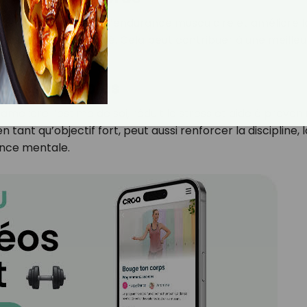
 développement de l’endurance musculaire et améliore l
ressif et bien encadré. Cela peut contribuer à une meille
orose avec l’âge.
iques durables
améliore l’estime de soi, réduit le stress et aide à préveni
 tant qu’objectif fort, peut aussi renforcer la discipline, l
ience mentale.