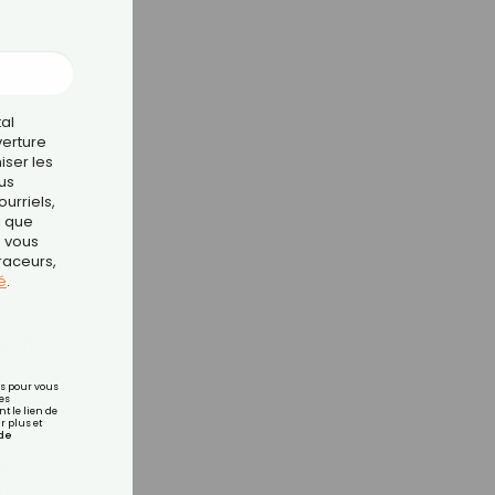
tal
verture
iser les
us
urriels,
i que
e vous
traceurs,
é
.
stifs
rs pour vous
es
t le lien de
r plus et
de
s
ène