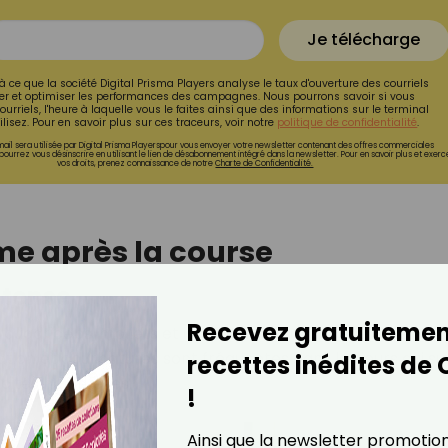
Je télécharge
à ce que la société Digital Prisma Players analyse le taux d'ouverture des courriels
r et optimiser les performances des campagnes. Nous pourrons savoir si vous
ourriels, l'heure à laquelle vous le faites ainsi que des informations sur le terminal
lisez. Pour en savoir plus sur ces traceurs, voir notre
politique de confidentialité
.
ail sera utilisée par Digital Prisma Playerspour vous envoyer votre newsletter contenant des offres commerciales
pourrez vous désinscrire en utilisant le lien de désabonnement intégré dans la newsletter. Pour en savoir plus et exerc
vos droits, prenez connaissance de notre
Charte de Confidentialité.
rme après la course
ntense
Recevez gratuitemen
uadriceps, mollets et ischio-jambiers, subissent de fort
ation et courbatures sont fréquentes dans les jours qui su
recettes inédites de
cités habituelles.
!
Ainsi que la newsletter promotio