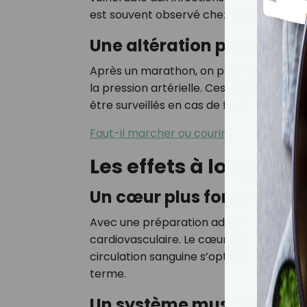
est souvent observé chez les coureurs 
Une altération passagère
Après un marathon, on peut observer des
la pression artérielle. Ces effets sont 
être surveillés en cas de fragilité ou de
Faut-il marcher ou courir pour maigrir pl
Les effets à long term
Un cœur plus fort et plus
Avec une préparation adaptée, courir d
cardiovasculaire. Le cœur devient plus e
circulation sanguine s’optimise. Ce renf
terme.
Un système musculaire et