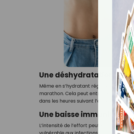
Une déshydratation fréq
Même en s’hydratant régulièrement, le 
marathon. Cela peut entraîner des sensat
dans les heures suivant l’arrivée.
Une baisse immunitaire 
L’intensité de l’effort peut entraîner u
vulnérable aux infections (rhumes, maux