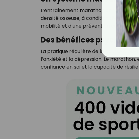
L’entraînement marathonien favorise le
densité osseuse, à condition d’être prog
mobilité et à une prévention de l’ostéop
Des bénéfices psycholog
La pratique régulière de la course à pied 
l’anxiété et la dépression. Le marathon, en
confiance en soi et la capacité de résil