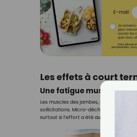
E-mail
Je consens 
pour mesure
ouvrez les c
que vous uti
Votre adresse em
personnalisées. Vous 
Les effets à court te
Une fatigue musculaire i
Les muscles des jambes, notamment les q
sollicitations. Micro-déchirures, inflamm
surtout si l’effort a été au-delà des capa