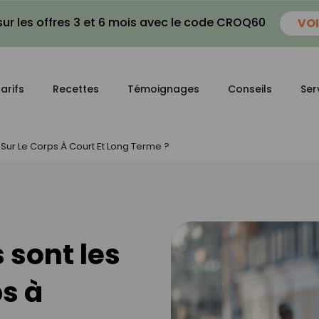
ur les offres 3 et 6 mois avec le code CROQ60
VOI
arifs
Recettes
Témoignages
Conseils
Ser
 Sur Le Corps À Court Et Long Terme ?
 sont les
ps à