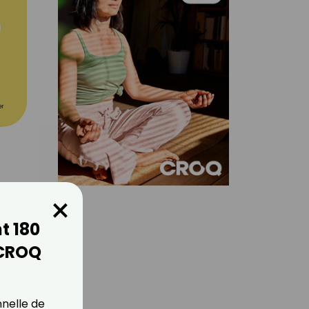
er
×
t 180
es
ivent,
 CROQ
nnelle de