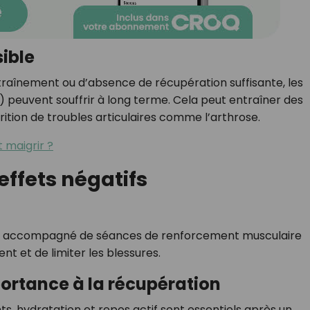
sible
raînement ou d’absence de récupération suffisante, les
s) peuvent souffrir à long terme. Cela peut entraîner des
ition de troubles articulaires comme l’arthrose.
t maigrir ?
effets négatifs
é et accompagné de séances de renforcement musculaire
t et de limiter les blessures.
ortance à la récupération
s, hydratation et repos actif sont essentiels après un