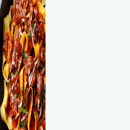
qui ne récupèrent pas suffisamment.
 du système cardiovasculaire
 perturbations transitoires de la fréquence cardiaque o
généralement sans danger chez un sportif sain, mais doiven
 symptômes inhabituels.
us vite ?
e sur le corps
 endurant
es marathons régulièrement améliore la capacité
fficace, la fréquence cardiaque au repos diminue, et la
orcement réduit le risque de maladies cardiovasculaires à
 osseux renforcé