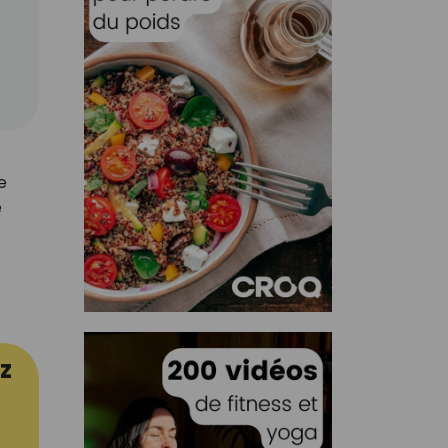
e
e
z