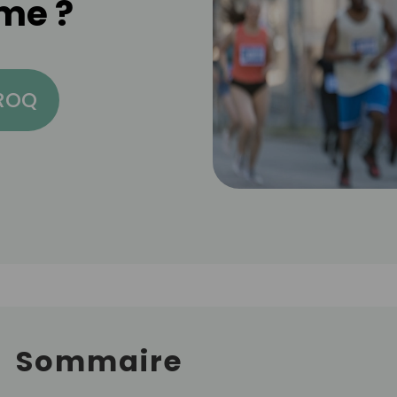
rme ?
CROQ
Sommaire