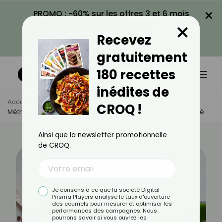
×
PROMO : -60% sur les offres 3 et 6 mois
×
avec le code CROQ60
Recevez
VOIR LA PROMO
gratuitement
180 recettes
inédites de
Accueil
Actus
Alimentation
CROQ !
Méthode Sirtfood : Maigrir En Activant Les Gènes De Longévité
Ainsi que la newsletter promotionnelle
de CROQ.
Je consens à ce que la société Digital
Prisma Players analyse le taux d'ouverture
des courriels pour mesurer et optimiser les
performances des campagnes. Nous
pourrons savoir si vous ouvrez les