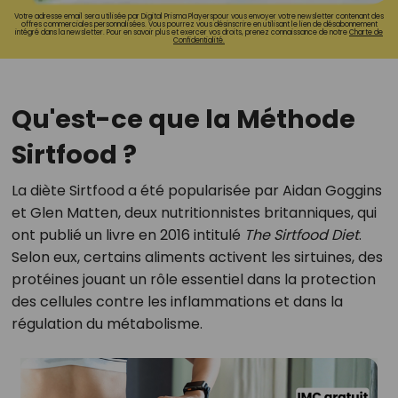
Votre adresse email sera utilisée par Digital Prisma Playerspour vous envoyer votre newsletter contenant des
offres commerciales personnalisées. Vous pourrez vous désinscrire en utilisant le lien de désabonnement
intégré dans la newsletter. Pour en savoir plus et exercer vos droits, prenez connaissance de notre
Charte de
Confidentialité.
Qu'est-ce que la Méthode
Sirtfood ?
La diète Sirtfood a été popularisée par Aidan Goggins
et Glen Matten, deux nutritionnistes britanniques, qui
ont publié un livre en 2016 intitulé
The Sirtfood Diet
.
Selon eux, certains aliments activent les sirtuines, des
protéines jouant un rôle essentiel dans la protection
des cellules contre les inflammations et dans la
régulation du métabolisme.