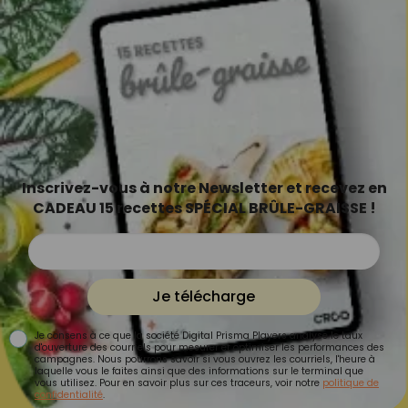
Inscrivez-vous à notre Newsletter et recevez en
CADEAU 15 recettes SPÉCIAL BRÛLE-GRAISSE !
Je télécharge
Je consens à ce que la société Digital Prisma Players analyse le taux
d'ouverture des courriels pour mesurer et optimiser les performances des
campagnes. Nous pourrons savoir si vous ouvrez les courriels, l'heure à
laquelle vous le faites ainsi que des informations sur le terminal que
vous utilisez. Pour en savoir plus sur ces traceurs, voir notre
politique de
confidentialité
.