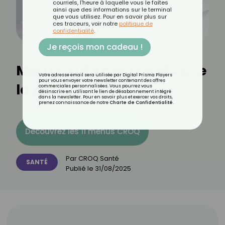
courriels, l'heure à laquelle vous le faites
ainsi que des informations sur le terminal
que vous utilisez. Pour en savoir plus sur
ces traceurs, voir notre
politique de
confidentialité
.
Je reçois mon cadeau !
Mon mal de dos me réveille
Votre adresse email sera utilisée par Digital Prisma Players
pour vous envoyer votre newsletter contenant des offres
la nuit, que faire ?
commerciales personnalisées. Vous pourrez vous
désinscrire en utilisant le lien de désabonnement intégré
dans la newsletter. Pour en savoir plus et exercer vos droits,
prenez connaissance de notre
Charte de Confidentialité
.
Découvrez les 11 menus CROQ
Par
CROQ Santé
SANTÉ
Publié le
31/08/2025