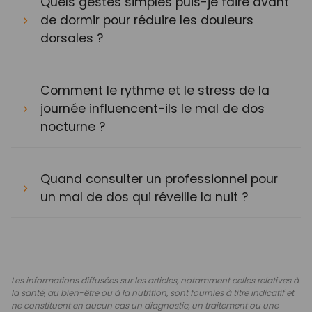
Quels gestes simples puis-je faire avant
de dormir pour réduire les douleurs
dorsales ?
Comment le rythme et le stress de la
journée influencent-ils le mal de dos
nocturne ?
Quand consulter un professionnel pour
un mal de dos qui réveille la nuit ?
Les informations diffusées sur les articles, notamment celles relatives à
la santé, au bien-être ou à la nutrition, sont fournies à titre indicatif et
ne constituent en aucun cas un diagnostic, un traitement ou une