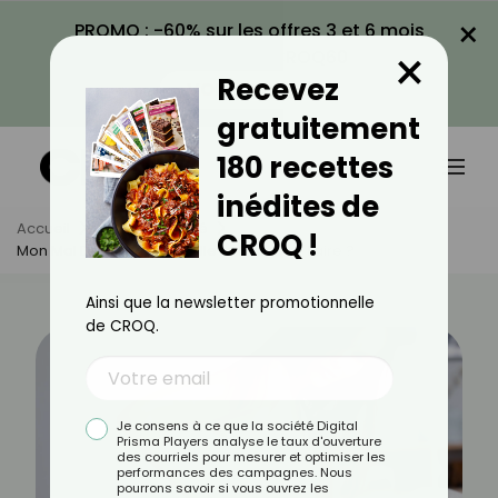
×
PROMO : -60% sur les offres 3 et 6 mois
×
avec le code CROQ60
Recevez
VOIR LA PROMO
gratuitement
180 recettes
inédites de
Accueil
Actus
Santé
CROQ !
Mon Mal De Dos Me Réveille La Nuit, Que Faire ?
Ainsi que la newsletter promotionnelle
de CROQ.
Je consens à ce que la société Digital
Prisma Players analyse le taux d'ouverture
des courriels pour mesurer et optimiser les
performances des campagnes. Nous
pourrons savoir si vous ouvrez les