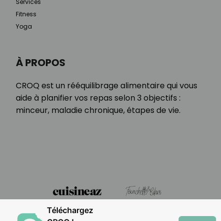
Services
Fitness
Yoga
À PROPOS
CROQ est un rééquilibrage alimentaire qui vous
aide à planifier vos repas selon 3 objectifs :
minceur, maladie chronique, étapes de vie.
Téléchargez