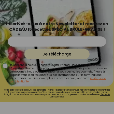
Inscrivez-vous à notre Newsletter et recevez en
CADEAU 15 recettes SPÉCIAL BRÛLE-GRAISSE !
Je télécharge
Je consens à ce que la société Digital Prisma Players analyse le taux
d'ouverture des courriels pour mesurer et optimiser les performances des
campagnes. Nous pourrons savoir si vous ouvrez les courriels, l'heure à
laquelle vous le faites ainsi que des informations sur le terminal que
vous utilisez. Pour en savoir plus sur ces traceurs, voir notre
politique de
confidentialité
.
Votre adresse email sera utilisée par Digital Prisma Playerspour vous envoyer votre newsletter contenant des
offres commerciales personnalisées. Vous pourrez vous désinscrire en utilisant le lien de désabonnement
intégré dans la newsletter. Pour en savoir plus et exercer vos droits, prenez connaissance de notre
Charte de
Confidentialité.