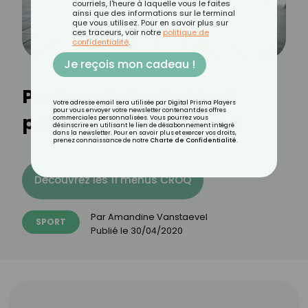
courriels, l'heure à laquelle vous le faites
ainsi que des informations sur le terminal
que vous utilisez. Pour en savoir plus sur
ces traceurs, voir notre
politique de
confidentialité
.
Je reçois mon cadeau !
Peut-on faire du sport
Votre adresse email sera utilisée par Digital Prisma Players
pour vous envoyer votre newsletter contenant des offres
pendant le Ramadan ?
commerciales personnalisées. Vous pourrez vous
désinscrire en utilisant le lien de désabonnement intégré
dans la newsletter. Pour en savoir plus et exercer vos droits,
prenez connaissance de notre
Charte de Confidentialité
.
Découvrez les 11 menus CROQ
Par
Amandine Vanstaevel
SPORT
Publié le
30/04/2020