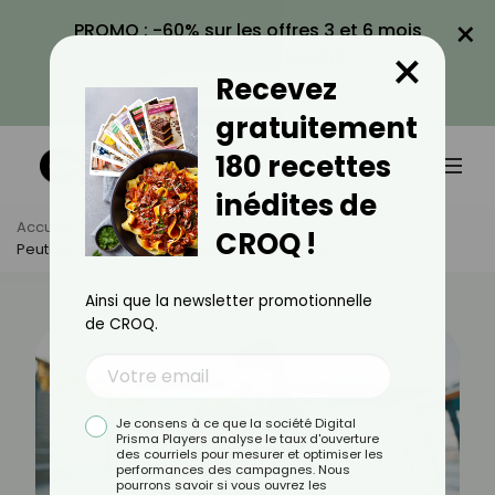
×
PROMO : -60% sur les offres 3 et 6 mois
×
avec le code CROQ60
Recevez
VOIR LA PROMO
gratuitement
180 recettes
inédites de
Accueil
Actus
Sport
CROQ !
Peut-On Faire Du Sport Pendant Le Ramadan ?
Ainsi que la newsletter promotionnelle
de CROQ.
Je consens à ce que la société Digital
Prisma Players analyse le taux d'ouverture
des courriels pour mesurer et optimiser les
performances des campagnes. Nous
pourrons savoir si vous ouvrez les