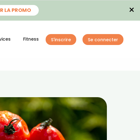
×
R LA PROMO
vices
Fitness
S'inscrire
Se connecter