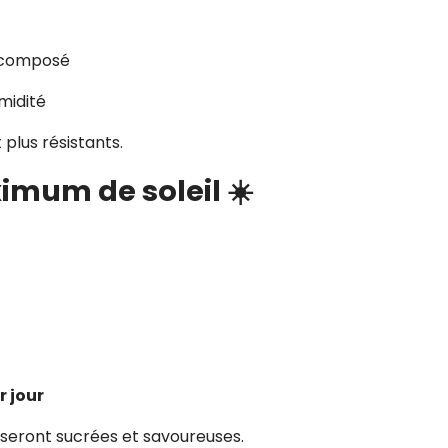
décomposé
midité
 plus résistants.
imum de soleil ☀️
r jour
es seront sucrées et savoureuses.