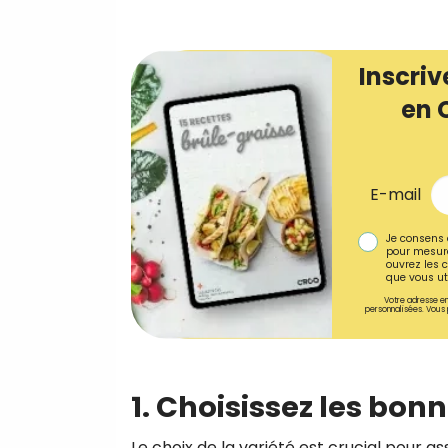
Inscriv
en 
E-mail
Je consens 
pour mesure
ouvrez les c
que vous uti
Votre adresse em
personnalisées. Vous 
1. Choisissez les bonn
Le choix de la variété est crucial pour a