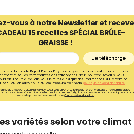
ez-vous à notre Newsletter et receve
CADEAU 15 recettes SPÉCIAL BRÛLE-
GRAISSE !
Je télécharge
à ce que la société Digital Prisma Players analyse le taux d'ouverture des courriels
r et optimiser les performances des campagnes. Nous pourrons savoir si vous
ourriels, l'heure à laquelle vous le faites ainsi que des informations sur le terminal
lisez. Pour en savoir plus sur ces traceurs, voir notre
politique de confidentialité
.
ail sera utilisée par Digital Prisma Playerspour vous envoyer votre newsletter contenant des offres commerciales
pourrez vous désinscrire en utilisant le lien de désabonnement intégré dans la newsletter. Pour en savoir plus et exerc
vos droits, prenez connaissance de notre
Charte de Confidentialité.
Recevez gratuitemen
recettes inédites de
!
es variétés selon votre climat 
Ainsi que la newsletter promotio
ssurer une bonne récolte.