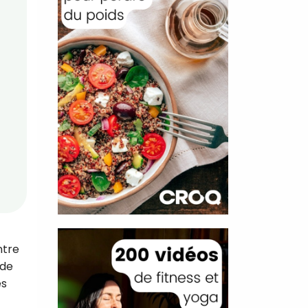
ntre
nde
es