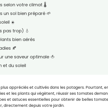
 selon votre climat 🌡️
 un sol bien préparé 🌱
leil ☀️
s pas trop) 💧
plants bien aérés
adies 🍂
r une saveur optimale 🍅
 et du soleil
plus appréciés et cultivés dans les potagers. Pourtant, e
adies et les plants qui végètent, réussir ses tomates dema
pes et astuces essentielles pour obtenir de belles tomat
r, directement depuis votre jardin.