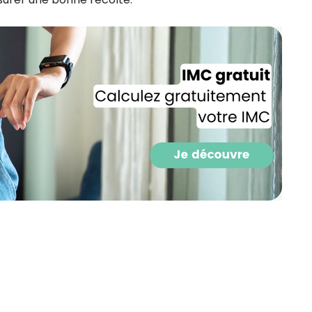
CROQ.
Je consens à ce que la société Digi
Prisma Players analyse le taux d'ou
des courriels pour mesurer et optim
performances des campagnes. No
pourrons savoir si vous ouvrez les co
l'heure à laquelle vous le faites ains
des informations sur le terminal qu
utilisez. Pour en savoir plus sur ces 
voir notre
politique de confidentialit
Je reçois mon cadeau !
Votre adresse email sera utilisée par Digital Prisma Playe
envoyer votre newsletter contenant des offres commercial
personnalisées. Vous pourrez vous désinscrire en utilisan
désabonnement intégré dans la newsletter. Pour en savoi
exercer vos droits, prenez connaissance de notre
Charte 
Confidentialité
.