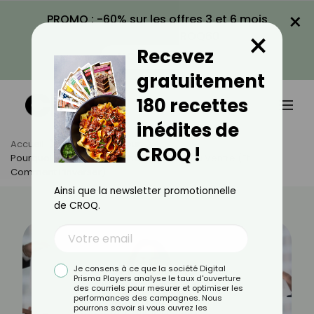
×
PROMO : -60% sur les offres 3 et 6 mois
×
avec le code CROQ60
Recevez
VOIR LA PROMO
gratuitement
180 recettes
inédites de
Accueil
Actus
Minceur
CROQ !
Pourquoi Le Stress Empêche De Perdre Du Ventre (et
Comment L’inverser)
Ainsi que la newsletter promotionnelle
de CROQ.
Je consens à ce que la société Digital
Prisma Players analyse le taux d'ouverture
des courriels pour mesurer et optimiser les
performances des campagnes. Nous
pourrons savoir si vous ouvrez les