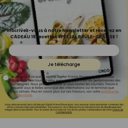
Inscrivez-vous à notre Newsletter et recevez en
CADEAU 15 recettes SPÉCIAL BRÛLE-GRAISSE !
Je télécharge
Je consens à ce que la société Digital Prisma Players analyse le taux
d'ouverture des courriels pour mesurer et optimiser les performances des
campagnes. Nous pourrons savoir si vous ouvrez les courriels, l'heure à
laquelle vous le faites ainsi que des informations sur le terminal que
vous utilisez. Pour en savoir plus sur ces traceurs, voir notre
politique de
confidentialité
.
Votre adresse email sera utilisée par Digital Prisma Playerspour vous envoyer votre newsletter contenant des
offres commerciales personnalisées. Vous pourrez vous désinscrire en utilisant le lien de désabonnement
intégré dans la newsletter. Pour en savoir plus et exercer vos droits, prenez connaissance de notre
Charte de
Confidentialité.