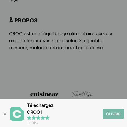
À PROPOS
CROQ est un rééquilibrage alimentaire qui vous
aide à planifier vos repas selon 3 objectifs :
minceur, maladie chronique, étapes de vie.
Téléchargez
CROQ !
✕
OUVRIR
100k+