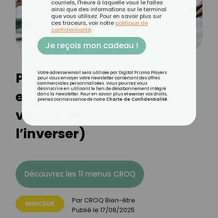
courriels, l'heure à laquelle vous le faites
ainsi que des informations sur le terminal
que vous utilisez. Pour en savoir plus sur
ces traceurs, voir notre
politique de
confidentialité
.
Je reçois mon cadeau !
Pourquoi le stress
Votre adresse email sera utilisée par Digital Prisma Players
pour vous envoyer votre newsletter contenant des offres
commerciales personnalisées. Vous pourrez vous
désinscrire en utilisant le lien de désabonnement intégré
empêche de perdre du
dans la newsletter. Pour en savoir plus et exercer vos droits,
prenez connaissance de notre
Charte de Confidentialité
.
ventre (et comment
l’inverser)
Découvrez les 11 menus CROQ
Par
CROQ Bien-être
MINCEUR
Publié le
17/08/2025