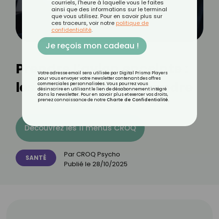
courriels, l'heure à laquelle vous le faites
ainsi que des informations sur le terminal
que vous utilisez. Pour en savoir plus sur
ces traceurs, voir notre
politique de
confidentialité
.
Je reçois mon cadeau !
Prendre l’avion enceinte :
Votre adresse email sera utilisée par Digital Prisma Players
pour vous envoyer votre newsletter contenant des offres
les précautions à prendre
commerciales personnalisées. Vous pourrez vous
désinscrire en utilisant le lien de désabonnement intégré
dans la newsletter. Pour en savoir plus et exercer vos droits,
prenez connaissance de notre
Charte de Confidentialité
.
Découvrez les 11 menus CROQ
Par
CROQ Psycho
SANTÉ
Publié le
28/10/2025