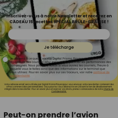
Inscrivez-vous à notre Newsletter et recevez en
CADEAU 15 recettes SPÉCIAL BRÛLE-GRAISSE !
Je télécharge
Je consens à ce que la société Digital Prisma Players analyse le taux
d'ouverture des courriels pour mesurer et optimiser les performances des
campagnes. Nous pourrons savoir si vous ouvrez les courriels, l'heure à
laquelle vous le faites ainsi que des informations sur le terminal que
vous utilisez. Pour en savoir plus sur ces traceurs, voir notre
politique de
confidentialité
.
Votre adresse email sera utilisée par Digital Prisma Playerspour vous envoyer votre newsletter contenant des
offres commerciales personnalisées. Vous pourrez vous désinscrire en utilisant le lien de désabonnement
intégré dans la newsletter. Pour en savoir plus et exercer vos droits, prenez connaissance de notre
Charte de
Confidentialité.
Peut-on prendre l’avion