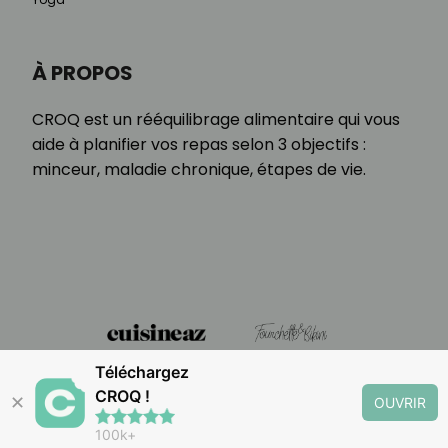
À PROPOS
CROQ est un rééquilibrage alimentaire qui vous
aide à planifier vos repas selon 3 objectifs :
minceur, maladie chronique, étapes de vie.
Téléchargez
CROQ !
✕
OUVRIR
100k+