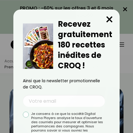
×
PROMO : -60% sur les offres 3 et 6 mois
×
avec le code CROQ60
Recevez
VOIR LA PROMO
gratuitement
180 recettes
inédites de
Accueil
Actus
Santé
CROQ !
Prendre L’avion Enceinte : Les Précautions À Prendre
Ainsi que la newsletter promotionnelle
de CROQ.
Je consens à ce que la société Digital
Prisma Players analyse le taux d'ouverture
des courriels pour mesurer et optimiser les
performances des campagnes. Nous
pourrons savoir si vous ouvrez les