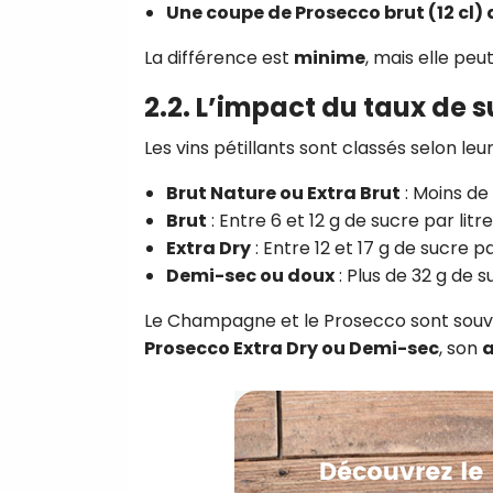
Une coupe de Prosecco brut (12 cl)
La différence est
minime
, mais elle peu
2.2. L’impact du taux de 
Les vins pétillants sont classés selon leu
Brut Nature ou Extra Brut
: Moins de 
Brut
: Entre 6 et 12 g de sucre par litr
Extra Dry
: Entre 12 et 17 g de sucre pa
Demi-sec ou doux
: Plus de 32 g de s
Le Champagne et le Prosecco sont sou
Prosecco Extra Dry ou Demi-sec
, son
a