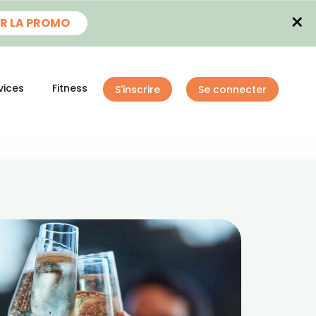
×
R LA PROMO
vices
Fitness
S'inscrire
Se connecter