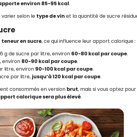
 apporte environ 85-95 kcal
.
t varier selon le
type de vin
et la quantité de sucre résidue
sucre
r
teneur en sucre
, ce qui influence leur apport calorique :
6 g de sucre par litre, environ
60-80 kcal par coupe
.
e, environ
80-90 kcal par coupe
.
r litre, environ
90-100 kcal par coupe
.
ucre par litre,
jusqu’à 120 kcal par coupe
.
vent consommés en version
brut
, mais si vous optez pour
pport calorique sera plus élevé
.