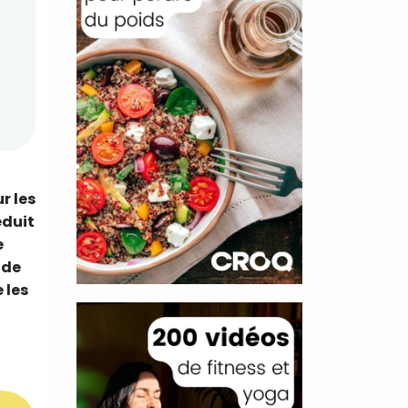
r les
éduit
e
 de
 les