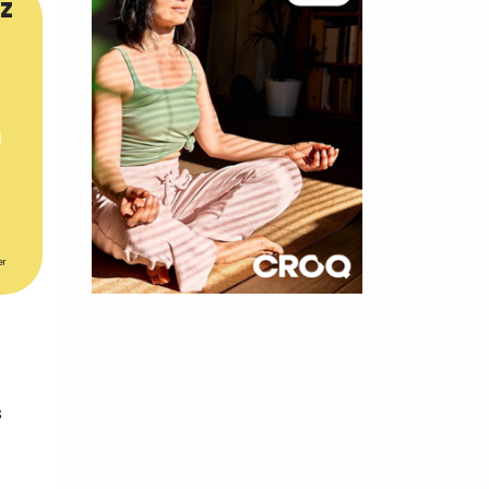
z
er
×
t 180
 CROQ
s
nnelle de