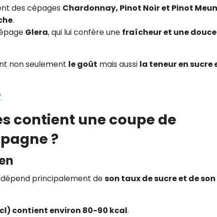
ment des cépages
Chardonnay, Pinot Noir et Pinot Meun
iche
.
 cépage
Glera
, qui lui confère une
fraîcheur et une douce
cent non seulement
le goût
mais aussi
la teneur en sucre e
?
es contient une coupe de
mpagne ?
yen
nt dépend principalement de
son taux de sucre et de son
l) contient environ 80-90 kcal
.