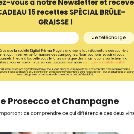
ez-vous à notre Newsletter et receve
CADEAU 15 recettes SPÉCIAL BRÛLE-
GRAISSE !
Je télécharge
à ce que la société Digital Prisma Players analyse le taux d'ouverture des courriels
r et optimiser les performances des campagnes. Nous pourrons savoir si vous
ourriels, l'heure à laquelle vous le faites ainsi que des informations sur le terminal
lisez. Pour en savoir plus sur ces traceurs, voir notre
politique de confidentialité
.
ail sera utilisée par Digital Prisma Playerspour vous envoyer votre newsletter contenant des offres commerciales
pourrez vous désinscrire en utilisant le lien de désabonnement intégré dans la newsletter. Pour en savoir plus et exerc
vos droits, prenez connaissance de notre
Charte de Confidentialité.
Recevez gratuitemen
ntre Prosecco et Champagne
recettes inédites de
 important de comprendre ce qui différencie ces deux vin
!
Ainsi que la newsletter promotio