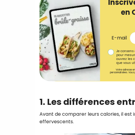
Inscriv
en 
E-mail
Je consens 
pour mesure
ouvrez les c
que vous uti
Votre adresse em
personnalisées. Vous 
1. Les différences e
Avant de comparer leurs calories, il est
effervescents.