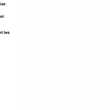
ier
,
ur
t les