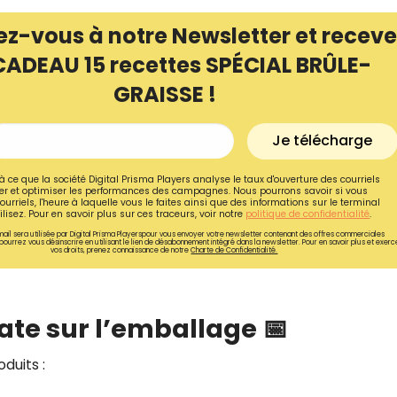
ez-vous à notre Newsletter et receve
CADEAU 15 recettes SPÉCIAL BRÛLE-
GRAISSE !
Je télécharge
à ce que la société Digital Prisma Players analyse le taux d'ouverture des courriels
r et optimiser les performances des campagnes. Nous pourrons savoir si vous
ourriels, l'heure à laquelle vous le faites ainsi que des informations sur le terminal
lisez. Pour en savoir plus sur ces traceurs, voir notre
politique de confidentialité
.
ail sera utilisée par Digital Prisma Playerspour vous envoyer votre newsletter contenant des offres commerciales
pourrez vous désinscrire en utilisant le lien de désabonnement intégré dans la newsletter. Pour en savoir plus et exerc
vos droits, prenez connaissance de notre
Charte de Confidentialité.
Recevez gratuitemen
recettes inédites de
 date sur l’emballage 📅
!
duits :
Ainsi que la newsletter promotio