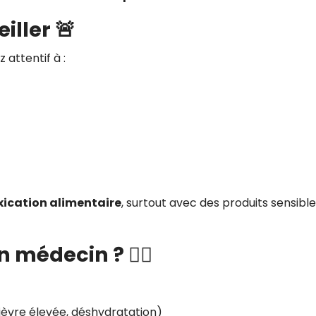
iller 🚨
 attentif à :
xication alimentaire
, surtout avec des produits sensibl
médecin ? 👨‍⚕️
èvre élevée, déshydratation)