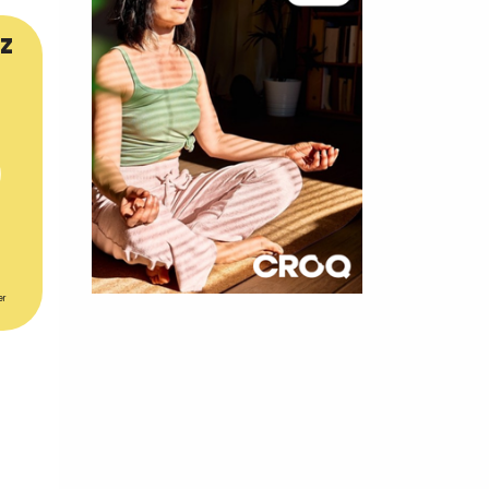
z
er
×
t 180
 CROQ
nnelle de