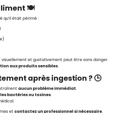
aliment 🍽️
qu’il était périmé :
)
te)
t visuellement et gustativement peut être sans danger
tion aux produits sensibles
.
tement après ingestion ? 🕒
ntraînent
aucun problème immédiat
.
les bactéries ou toxines
.
médical.
tômes et
contactez un professionnel si nécessaire
.