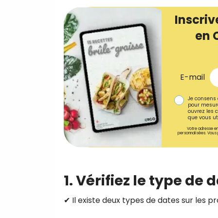
Inscriv
en 
E-mail
Je consens 
pour mesure
ouvrez les c
que vous uti
Votre adresse em
personnalisées. Vous 
1. Vérifiez le type de
✔ Il existe deux types de dates sur les pro