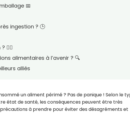
’emballage 📅
ès ingestion ? 🕒
 👨‍⚕️
ons alimentaires à l’avenir ? 🔍
lleurs alliés
onsommé un aliment périmé ? Pas de panique ! Selon le t
tre état de santé, les conséquences peuvent être très
les précautions à prendre pour éviter des désagréments et