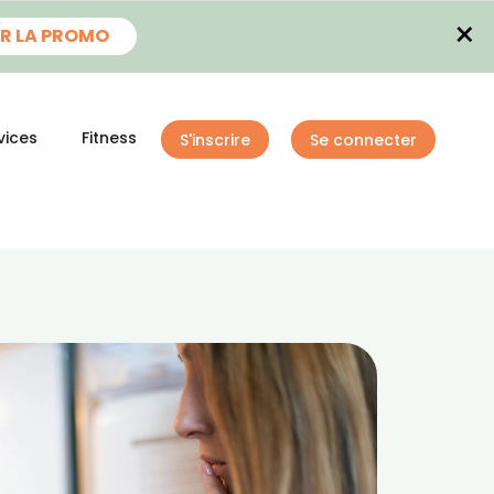
×
R LA PROMO
vices
Fitness
S'inscrire
Se connecter