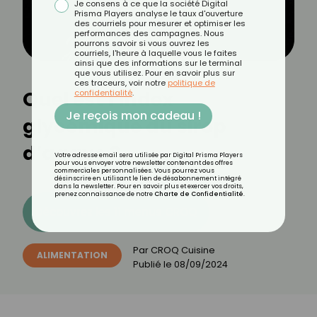
Je consens à ce que la société Digital
Prisma Players analyse le taux d'ouverture
des courriels pour mesurer et optimiser les
performances des campagnes. Nous
pourrons savoir si vous ouvrez les
courriels, l'heure à laquelle vous le faites
ainsi que des informations sur le terminal
que vous utilisez. Pour en savoir plus sur
ces traceurs, voir notre
politique de
Quel est l’index
confidentialité
.
Je reçois mon cadeau !
glycémique du sirop
d’agave ?
Votre adresse email sera utilisée par Digital Prisma Players
pour vous envoyer votre newsletter contenant des offres
commerciales personnalisées. Vous pourrez vous
désinscrire en utilisant le lien de désabonnement intégré
dans la newsletter. Pour en savoir plus et exercer vos droits,
prenez connaissance de notre
Charte de Confidentialité
.
Découvrez les 11 menus CROQ
Par
CROQ Cuisine
ALIMENTATION
Publié le
08/09/2024