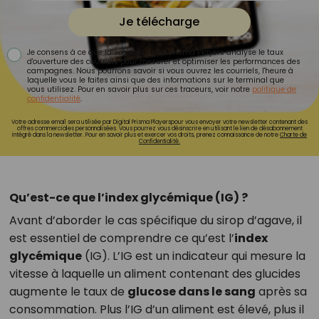
Je télécharge
Je consens à ce que la société Digital Prisma Players analyse le taux
d'ouverture des courriels pour mesurer et optimiser les performances des
campagnes. Nous pourrons savoir si vous ouvrez les courriels, l'heure à
laquelle vous le faites ainsi que des informations sur le terminal que
vous utilisez. Pour en savoir plus sur ces traceurs, voir notre
politique de
confidentialité
.
Votre adresse email sera utilisée par Digital Prisma Playerspour vous envoyer votre newsletter contenant des
offres commerciales personnalisées. Vous pourrez vous désinscrire en utilisant le lien de désabonnement
intégré dans la newsletter. Pour en savoir plus et exercer vos droits, prenez connaissance de notre
Charte de
Confidentialité.
Qu’est-ce que l’index glycémique (IG) ?
Avant d’aborder le cas spécifique du sirop d’agave, il
est essentiel de comprendre ce qu’est l’
index
glycémique
(IG). L’IG est un indicateur qui mesure la
vitesse à laquelle un aliment contenant des glucides
augmente le taux de
glucose dans le sang
après sa
consommation. Plus l’IG d’un aliment est élevé, plus il