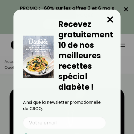
×
PROMO : -60% sur les offres 3 et 6 mois
×
avec le code CROQ60
Recevez
VOIR LA PROMO
gratuitement
10 de nos
meilleures
Accueil
Actus
Alimentation
recettes
Quel Est L’index Glycémique Du Sirop D’agave ?
spécial
diabète !
Ainsi que la newsletter promotionnelle
de CROQ.