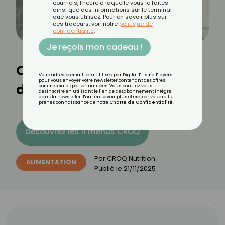
courriels, l'heure à laquelle vous le faites
ainsi que des informations sur le terminal
que vous utilisez. Pour en savoir plus sur
ces traceurs, voir notre
politique de
confidentialité
.
Je reçois mon cadeau !
Quel est le lait le plus
Votre adresse email sera utilisée par Digital Prisma Players
pour vous envoyer votre newsletter contenant des offres
digeste ?
commerciales personnalisées. Vous pourrez vous
désinscrire en utilisant le lien de désabonnement intégré
dans la newsletter. Pour en savoir plus et exercer vos droits,
prenez connaissance de notre
Charte de Confidentialité
.
Découvrez les 11 menus CROQ
Par
CROQ Nutrition
ALIMENTATION
Publié le
21/11/2025