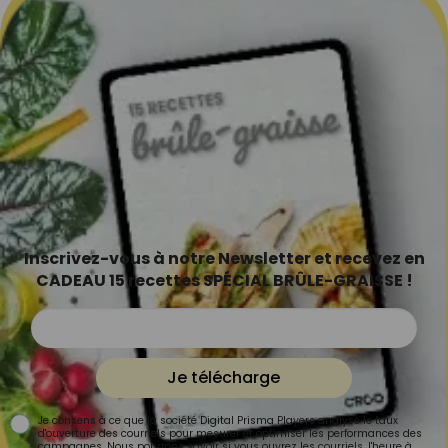
Inscrivez-vous à notre Newsletter et recevez en
CADEAU 15 recettes SPÉCIAL BRÛLE-GRAISSE !
Je télécharge
Je consens à ce que la société Digital Prisma Players analyse le taux
d'ouverture des courriels pour mesurer et optimiser les performances des
campagnes. Nous pourrons savoir si vous ouvrez les courriels, l'heure à