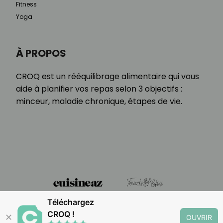
Fitness
Yoga
À PROPOS
CROQ est un rééquilibrage alimentaire qui vous
aide à planifier vos repas selon 3 objectifs :
minceur, maladie chronique, étapes de vie.
Téléchargez
CROQ !
✕
OUVRIR