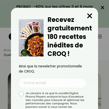
×
PROMO : -60% sur les offres 3 et 6 mois
×
avec le code CROQ60
Recevez
VOIR LA PROMO
gratuitement
180 recettes
inédites de
Accueil
Actus
Alimentation
CROQ !
Quel Est Le Lait Le Plus Digeste ?
Ainsi que la newsletter promotionnelle
de CROQ.
Je consens à ce que la société Digital
Prisma Players analyse le taux d'ouverture
des courriels pour mesurer et optimiser les
performances des campagnes. Nous
pourrons savoir si vous ouvrez les