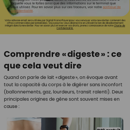
laquelle vous le faites ainsi que des informations sur le terminal que
vous utilisez. Pour en savoir plus sur ces traceurs, voir notre
politique de
confidentialité
.
Votre adresse email sera utilisée par Digital Prisma Playerspour vous envoyer votre newsletter contenant des
offres commerciales personnalisées. Vous pourrez vous désinscrire en utilisant le lien de désabonnement
intégré dans la newsletter. Pour en savoir plus et exercer vos droits, prenez connaissance de notre
Charte de
Confidentialité.
Comprendre « digeste » : ce
que cela veut dire
Quand on parle de lait « digeste », on évoque avant
tout la capacité du corps à le digérer sans inconfort
(ballonnements, gaz, lourdeurs, transit ralenti). Deux
principales origines de gêne sont souvent mises en
cause :