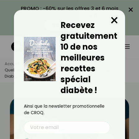
×
PROMO : -60% sur les offres 3 et 6 mois
×
avec le code CROQ60
Recevez
VOIR LA PROMO
gratuitement
10 de nos
meilleures
Accueil
Actus
Santé
recettes
Quel Est Le Meilleur Médecin À Consulter Quand On A Du
Diabète ?
spécial
diabète !
Ainsi que la newsletter promotionnelle
de CROQ.