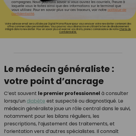
campagnes. Nous pourrons savoir si vous ouvrez les courriels, l'heure à
laquelle vous le faites ainsi que des informations sur le terminal que
vous utilisez. Pour en savoir plus sur ces traceurs, voir notre
politique de
confidentialité
.
Votre adresse email sera utilisée par Digital Prisma Playerspour vous envoyer votre newsletter contenant des
offres commerciales personnalisées. Vous pourrez vous désinscrire en utilisant le lien de désabonnement
intégré dans la newsletter. Pour en savoir plus et exercer vos droits, prenez connaissance de notre
Charte de
Confidentialité.
Le médecin généraliste :
votre point d’ancrage
C’est souvent
le premier professionnel
à consulter
lorsqu’un
diabète
est suspecté ou diagnostiqué. Le
médecin généraliste joue un rôle central dans le suivi,
notamment pour les bilans réguliers, les
prescriptions, l’ajustement des traitements, et
l’orientation vers d’autres spécialistes. Il connaît