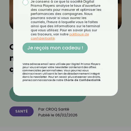
Je consens à ce que la société Digital
Prisma Players analyse le taux d'ouverture
des courriels pour mesurer et optimiser les
performances des campagnes. Nous
pourrons savoir si vous ouvrez les
courriels, l'heure à laquelle vous le faites
ainsi que des informations sur le terminal
que vous utilisez. Pour en savoir plus sur
ces traceurs, voir notre
politique de
confidentialité
.
Quel est le meilleur
Je reçois mon cadeau !
médecin à consulter
Votre adresse email sera utilisée par Digital Prisma Players
quand on a du diabète ?
pour vous envoyer votre newsletter contenant des offres
commerciales personnalisées. Vous pourrez vous
désinscrire en utilisant le lien de désabonnement intégré
dans la newsletter. Pour en savoir plus et exercer vos droits,
prenez connaissance de notre
Charte de Confidentialité
.
Découvrez les 11 menus CROQ
Par
CROQ Santé
SANTÉ
Publié le
06/02/2026