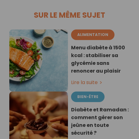
SUR LE MÊME SUJET
ALIMENTATION
Menu diabète à 1500
kcal : stabiliser sa
glycémie sans
renoncer au plaisir
Lire la suite
BIEN-ÊTRE
Diabète et Ramadan :
comment gérer son
jeûne en toute
sécurité ?