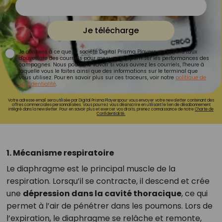
Je télécharge
Je consens à ce que la société Digital Prisma Players analyse le taux
d'ouverture des courriels pour mesurer et optimiser les performances des
campagnes. Nous pourrons savoir si vous ouvrez les courriels, l'heure à
laquelle vous le faites ainsi que des informations sur le terminal que
vous utilisez. Pour en savoir plus sur ces traceurs, voir notre
politique de
confidentialité
.
Votre adresse email sera utilisée par Digital Prisma Playerspour vous envoyer votre newsletter contenant des
offres commerciales personnalisées. Vous pourrez vous désinscrire en utilisant le lien de désabonnement
intégré dans la newsletter. Pour en savoir plus et exercer vos droits, prenez connaissance de notre
Charte de
Confidentialité.
1. Mécanisme respiratoire
Le diaphragme est le principal muscle de la
respiration. Lorsqu’il se contracte, il descend et crée
une
dépression dans la cavité thoracique
, ce qui
permet à l’air de pénétrer dans les poumons. Lors de
l’expiration, le diaphragme se relâche et remonte,