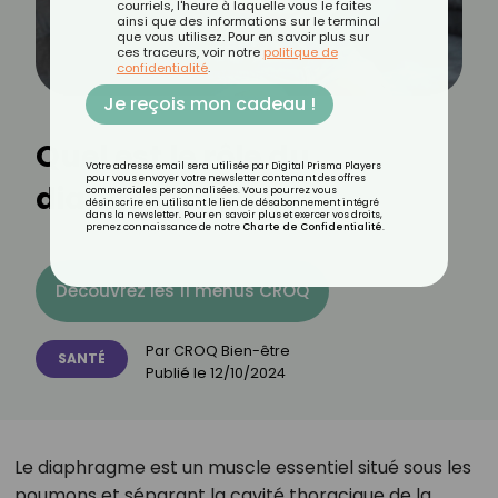
courriels, l'heure à laquelle vous le faites
ainsi que des informations sur le terminal
que vous utilisez. Pour en savoir plus sur
ces traceurs, voir notre
politique de
confidentialité
.
Je reçois mon cadeau !
Quel est le rôle du
Votre adresse email sera utilisée par Digital Prisma Players
pour vous envoyer votre newsletter contenant des offres
diaphragme ?
commerciales personnalisées. Vous pourrez vous
désinscrire en utilisant le lien de désabonnement intégré
dans la newsletter. Pour en savoir plus et exercer vos droits,
prenez connaissance de notre
Charte de Confidentialité
.
Découvrez les 11 menus CROQ
Par
CROQ Bien-être
SANTÉ
Publié le
12/10/2024
Le diaphragme est un muscle essentiel situé sous les
poumons et séparant la cavité thoracique de la