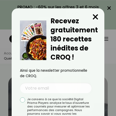
×
PROMO : -60% sur les offres 3 et 6 mois
×
avec le code CROQ60
Recevez
VOIR LA PROMO
gratuitement
180 recettes
inédites de
Accueil
Actus
Santé
CROQ !
Quel Est Le Rôle Du Diaphragme ?
Ainsi que la newsletter promotionnelle
de CROQ.
Je consens à ce que la société Digital
Prisma Players analyse le taux d'ouverture
des courriels pour mesurer et optimiser les
performances des campagnes. Nous
pourrons savoir si vous ouvrez les