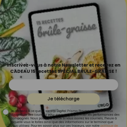
Inscrivez-vous à notre Newsletter et recevez en
CADEAU 15 recettes SPÉCIAL BRÛLE-GRAISSE !
Je télécharge
Je consens à ce que la société Digital Prisma Players analyse le taux
d'ouverture des courriels pour mesurer et optimiser les performances des
campagnes. Nous pourrons savoir si vous ouvrez les courriels, l'heure à
laquelle vous le faites ainsi que des informations sur le terminal que
vous utilisez. Pour en savoir plus sur ces traceurs, voir notre
politique de