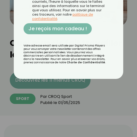
courriels, l'heure à laquelle vous le faites
ainsi que des informations sur le terminal
que vous utilisez. Pour en savoir plus sur
ces traceurs, voir notre
politique de
confidentialité
.
Je reçois mon cadeau !
Quel muscle fait travailler
Votre adresse email sera utilisée par Digital Prisma Players
pour vous envoyer votre newsletter contenant des offres
le mountain climber ?
commerciales personnalisées. Vous pourrez vous
désinscrire en utilisant le lien de désabonnement intégré
dans la newsletter. Pour en savoir plus et exercer vos droits,
prenez connaissance de notre
Charte de Confidentialité
.
Découvrez les 11 menus CROQ
Par
CROQ Sport
SPORT
Publié le
01/05/2025