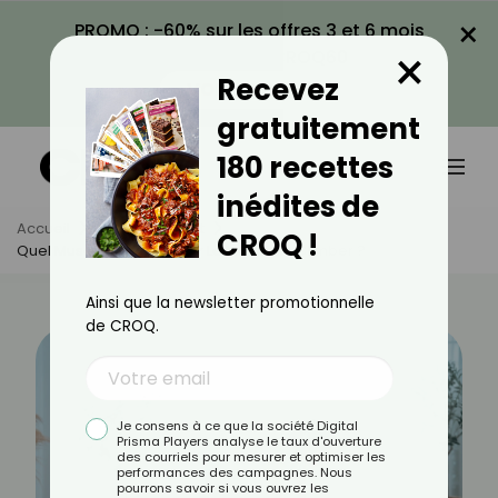
×
PROMO : -60% sur les offres 3 et 6 mois
×
avec le code CROQ60
Recevez
VOIR LA PROMO
gratuitement
180 recettes
inédites de
Accueil
Actus
Sport
CROQ !
Quel Muscle Fait Travailler Le Mountain Climber ?
Ainsi que la newsletter promotionnelle
de CROQ.
Je consens à ce que la société Digital
Prisma Players analyse le taux d'ouverture
des courriels pour mesurer et optimiser les
performances des campagnes. Nous
pourrons savoir si vous ouvrez les