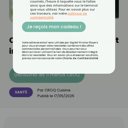
courriels, l'heure à laquelle vous le faites
ainsi que des informations sur le terminal
que vous utilisez. Pour en savoir plus sur
ces traceurs, voir notre
politique de
confidentialité
.
Je reçois mon cadeau !
Quelle eau facilite le transit
Votre adresse email sera utilisée par Digital Prisma Players
pour vous envoyer votre newsletter contenant des offres
intestinal ?
commerciales personnalisées. Vous pourrez vous
désinscrire en utilisant le lien de désabonnement intégré
dans la newsletter. Pour en savoir plus et exercer vos droits,
prenez connaissance de notre
Charte de Confidentialité
.
Découvrez les 11 menus CROQ
Par
CROQ Cuisine
SANTÉ
Publié le
17/05/2025