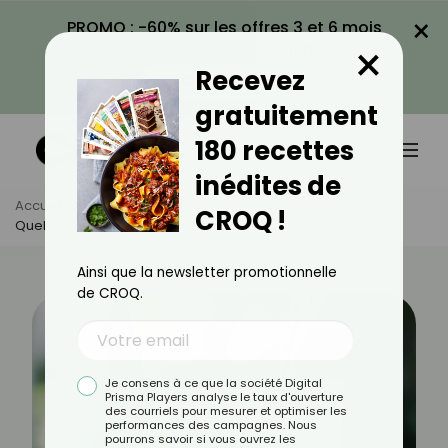
×
PROMO : -60% sur les offres 3 et 6 mois
×
avec le code CROQ60
Recevez
VOIR LA PROMO
gratuitement
180 recettes
inédites de
Accueil
Actus
Santé
CROQ !
Quelle Eau Facilite Le Transit Intestinal ?
Ainsi que la newsletter promotionnelle
de CROQ.
Je consens à ce que la société Digital
Prisma Players analyse le taux d'ouverture
des courriels pour mesurer et optimiser les
performances des campagnes. Nous
pourrons savoir si vous ouvrez les