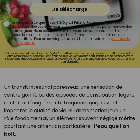
Je télécharge
Je consens à ce que la société Digital Prisma Players analyse le taux
d'ouverture des courriels pour mesurer et optimiser les performances des
campagnes. Nous pourrons savoir si vous ouvrez les courriels, l'heure à
laquelle vous le faites ainsi que des informations sur le terminal que
vous utilisez. Pour en savoir plus sur ces traceurs, voir notre
politique de
confidentialité
.
Votre adresse email sera utilisée par Digital Prisma Playerspour vous envoyer votre newsletter contenant des
offres commerciales personnalisées. Vous pourrez vous désinscrire en utilisant le lien de désabonnement
intégré dans la newsletter. Pour en savoir plus et exercer vos droits, prenez connaissance de notre
Charte de
Confidentialité.
Un transit intestinal paresseux, une sensation de
ventre gonflé ou des épisodes de constipation légère
sont des désagréments fréquents qui peuvent
impacter la qualité de vie. Si l’alimentation joue un
rôle fondamental, un élément souvent négligé mérite
pourtant une attention particulière :
l’eau que l’on
boit
.