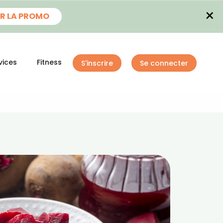
×
R LA PROMO
vices
Fitness
S'inscrire
Se connecter