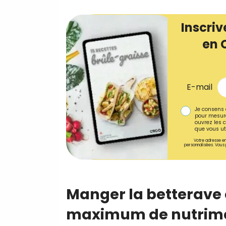
Inscriv
en 
E-mail
Je consens 
pour mesure
ouvrez les c
que vous uti
Votre adresse em
personnalisées. Vous 
Manger la betterave 
maximum de nutrim