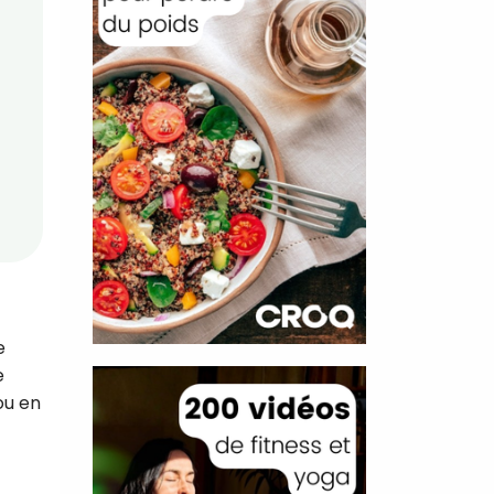
e
e
ou en