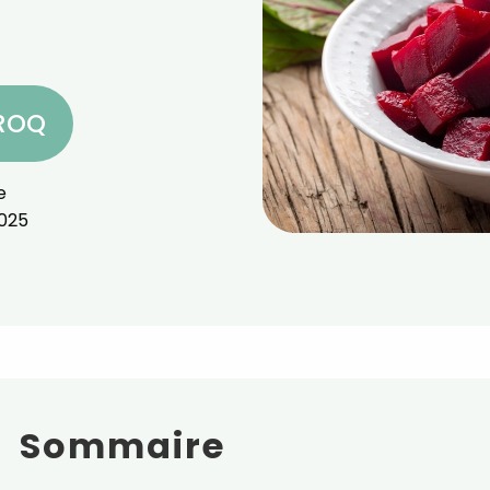
CROQ
e
025
Sommaire