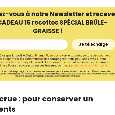
ez-vous à notre Newsletter et receve
CADEAU 15 recettes SPÉCIAL BRÛLE-
GRAISSE !
Je télécharge
à ce que la société Digital Prisma Players analyse le taux d'ouverture des courriels
r et optimiser les performances des campagnes. Nous pourrons savoir si vous
ourriels, l'heure à laquelle vous le faites ainsi que des informations sur le terminal
lisez. Pour en savoir plus sur ces traceurs, voir notre
politique de confidentialité
.
ail sera utilisée par Digital Prisma Playerspour vous envoyer votre newsletter contenant des offres commerciales
pourrez vous désinscrire en utilisant le lien de désabonnement intégré dans la newsletter. Pour en savoir plus et exerc
vos droits, prenez connaissance de notre
Charte de Confidentialité.
Recevez gratuitemen
recettes inédites de
crue : pour conserver un
!
ents
Ainsi que la newsletter promotio