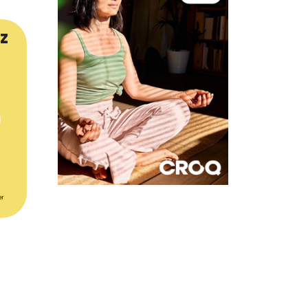
z
×
er
t 180
 CROQ
nnelle de