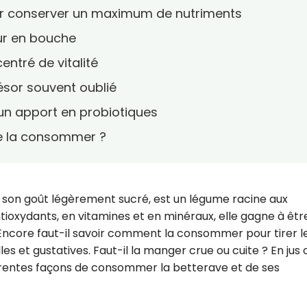
ur conserver un maximum de nutriments
eur en bouche
entré de vitalité
résor souvent oublié
un apport en probiotiques
de la consommer ?
t son goût légèrement sucré, est un légume racine aux
antioxydants, en vitamines et en minéraux, elle gagne à êtr
. Encore faut-il savoir comment la consommer pour tirer l
lles et gustatives. Faut-il la manger crue ou cuite ? En jus 
fférentes façons de consommer la betterave et de ses