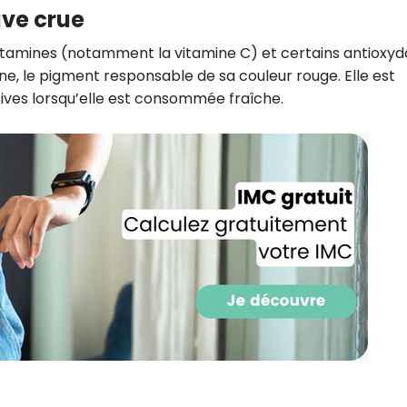
ave crue
CROQ.
itamines (notamment la vitamine C) et certains antioxyd
ne, le pigment responsable de sa couleur rouge. Elle est
ives lorsqu’elle est consommée fraîche.
Je consens à ce que la société Digi
Prisma Players analyse le taux d'ou
des courriels pour mesurer et optim
performances des campagnes. No
pourrons savoir si vous ouvrez les co
l'heure à laquelle vous le faites ains
des informations sur le terminal qu
utilisez. Pour en savoir plus sur ces 
voir notre
politique de confidentialit
Je reçois mon cadeau !
Votre adresse email sera utilisée par Digital Prisma Playe
envoyer votre newsletter contenant des offres commercial
personnalisées. Vous pourrez vous désinscrire en utilisan
désabonnement intégré dans la newsletter. Pour en savoi
exercer vos droits, prenez connaissance de notre
Charte 
Confidentialité
.