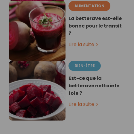
ALIMENTATION
La betterave est-elle
bonne pour le transit
?
Lire la suite
BIEN-ÊTRE
Est-ce que la
betterave nettoie le
foie ?
Lire la suite