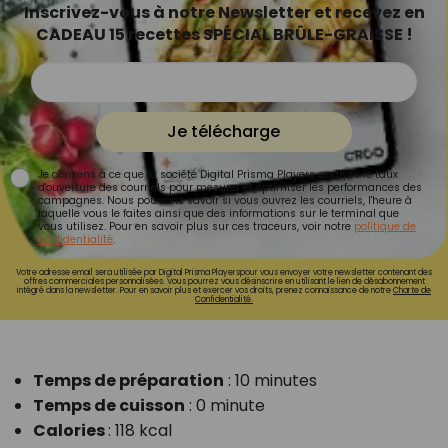
Inscrivez-vous à notre Newsletter et recevez en
CADEAU 15 recettes SPÉCIAL BRÛLE-GRAISSE !
Je télécharge
Je consens à ce que la société Digital Prisma Players analyse le taux
d'ouverture des courriels pour mesurer et optimiser les performances des
campagnes. Nous pourrons savoir si vous ouvrez les courriels, l'heure à
laquelle vous le faites ainsi que des informations sur le terminal que
vous utilisez. Pour en savoir plus sur ces traceurs, voir notre
politique de
confidentialité
.
Votre adresse email sera utilisée par Digital Prisma Playerspour vous envoyer votre newsletter contenant des
offres commerciales personnalisées. Vous pourrez vous désinscrire en utilisant le lien de désabonnement
intégré dans la newsletter. Pour en savoir plus et exercer vos droits, prenez connaissance de notre
Charte de
Confidentialité.
Temps de préparation
: 10 minutes
Temps de cuisson
: 0 minute
Calories
: 118 kcal