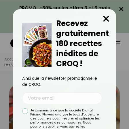
×
PROMO : -60% sur les offres 3 et 6 mois
×
avec le code CROQ60
Recevez
VOIR LA PROMO
gratuitement
180 recettes
inédites de
Accueil
Actus
Recettes
CROQ !
Les Verrines De Betterave Au Fromage Frais
Ainsi que la newsletter promotionnelle
de CROQ.
Je consens à ce que la société Digital
Prisma Players analyse le taux d'ouverture
des courriels pour mesurer et optimiser les
performances des campagnes. Nous
pourrons savoir si vous ouvrez les