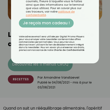
courriels, l'heure à laquelle vous le faites
ainsi que des informations sur le terminal
que vous utilisez. Pour en savoir plus sur
ces traceurs, voir notre
politique de
confidentialité
.
Je reçois mon cadeau !
Les verrines de betterave
Votre adresse email sera utilisée par Digital Prisma Players
pour vous envoyer votre newsletter contenant des offres
au fromage frais
commerciales personnalisées. Vous pourrez vous
désinscrire en utilisant le lien de désabonnement intégré
dans la newsletter. Pour en savoir plus et exercer vos droits,
prenez connaissance de notre
Charte de Confidentialité
.
Découvrez les 11 menus CROQ
Par
Amandine Vanstaevel
RECETTES
Publié le
04/08/2021
- mis à jour le
03/08/2021
Quand on suit un rééquilibrage alimentaire, l'apéritif