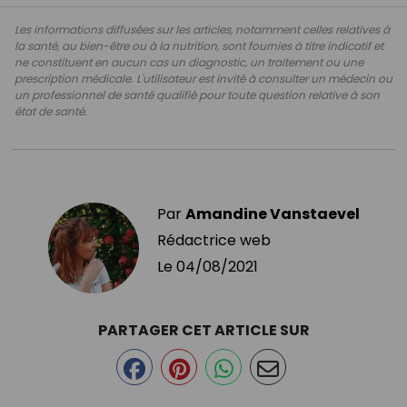
Les informations diffusées sur les articles, notamment celles relatives à
la santé, au bien-être ou à la nutrition, sont fournies à titre indicatif et
ne constituent en aucun cas un diagnostic, un traitement ou une
prescription médicale. L'utilisateur est invité à consulter un médecin ou
un professionnel de santé qualifié pour toute question relative à son
état de santé.
Par
Amandine Vanstaevel
Rédactrice web
Le
04/08/2021
PARTAGER CET ARTICLE SUR