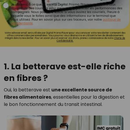
Je consens à ce que la société Digital Prisma Players analyse le taux
d'ouverture des courriels pour mesurer et optimiser les performances des
campagnes. Nous pourrons savoir si vous ouvrez les courriels, l'heure à
laquelle vous le faites ainsi que des informations sur le terminal que
vous utilisez. Pour en savoir plus sur ces traceurs, voir notre
politique de
confidentialité
.
Votre adresse email sera utilisée par Digital Prisma Playerspour vous envoyer votre newsletter contenant des
offres commerciales personnalisées. Vous pourrez vous désinscrire en utilisant le lien de désabonnement
intégré dans la newsletter. Pour en savoir plus et exercer vos droits, prenez connaissance de notre
Charte de
Confidentialité.
1. La betterave est-elle riche
en fibres ?
Oui, la betterave est
une excellente source de
fibres alimentaires
, essentielles pour la digestion et
le bon fonctionnement du transit intestinal.