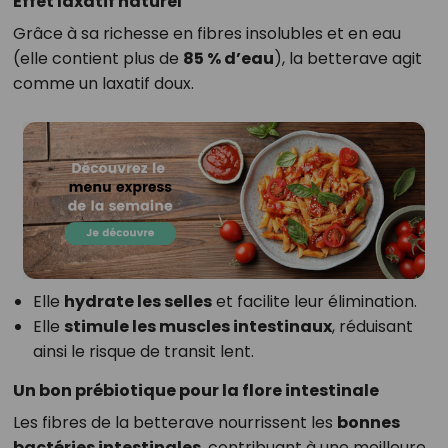
Effet laxatif naturel
Grâce à sa richesse en fibres insolubles et en eau
(elle contient plus de
85 % d’eau
), la betterave agit
comme un laxatif doux.
Elle
hydrate les selles
et facilite leur élimination.
Elle
stimule les muscles intestinaux
, réduisant
ainsi le risque de transit lent.
Un bon prébiotique pour la flore intestinale
Les fibres de la betterave nourrissent les
bonnes
bactéries intestinales
, contribuant à une meilleure