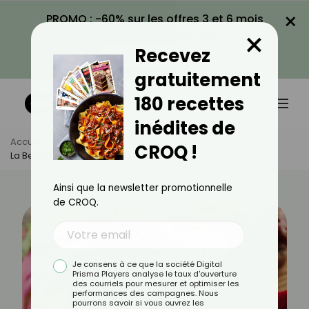
×
PROMO : -60% sur les offres 3 et 6 mois
×
avec le code CROQ60
Recevez
VOIR LA PROMO
gratuitement
180 recettes
inédites de
Accueil
Actus
Alimentation
CROQ !
La Betterave Est-Elle Bonne Pour Le Transit ?
Ainsi que la newsletter promotionnelle
de CROQ.
Je consens à ce que la société Digital
Prisma Players analyse le taux d'ouverture
des courriels pour mesurer et optimiser les
performances des campagnes. Nous
pourrons savoir si vous ouvrez les