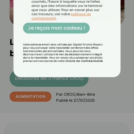
courriels, l'heure à laquelle vous le faites
ainsi que des informations sur le terminal
que vous utilisez. Pour en savoir plus sur
ces traceurs, voir notre
politique de
confidentialité
.
Je reçois mon cadeau !
La betterave est-elle
Votre adresse email sera utilisée par Digital Prisma Players
pour vous envoyer votre newsletter contenant des offres
bonne pour le transit ?
commerciales personnalisées. Vous pourrez vous
désinscrire en utilisant le lien de désabonnement intégré
dans la newsletter. Pour en savoir plus et exercer vos droits,
prenez connaissance de notre
Charte de Confidentialité
.
Découvrez les 11 menus CROQ
Par
CROQ Bien-être
ALIMENTATION
Publié le
27/01/2025